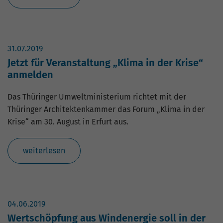
Website geht. Die erhobenen Daten
umfassen die Anzahl der Besucher, die
Quelle, aus der sie stammen, und die
Seiten in anonymisierter Form.
31.07.2019
Jetzt für Veranstaltung „Klima in der Krise“
Name
_gat_G-ZN01JG6TS4
anmelden
Anbieter
Google Analytics
Das Thüringer Umweltministerium richtet mit der
Thüringer Architektenkammer das Forum „Klima in der
Laufzeit
1 Minute
Krise“ am 30. August in Erfurt aus.
Dies ist ein von Google Analytics
gesetztes Cookie vom Mustertyp, bei dem
weiterlesen
das Musterelement auf dem Namen die
eindeutige Identitätsnummer des Kontos
oder der Website enthält, auf das es sich
Zweck
bezieht. Es scheint eine Variation des
_gat-Cookies zu sein, das verwendet wird,
04.06.2019
um die von Google auf Websites mit
Wertschöpfung aus Windenergie soll in der