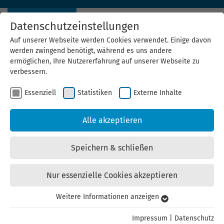
Datenschutzeinstellungen
Auf unserer Webseite werden Cookies verwendet. Einige davon
werden zwingend benötigt, während es uns andere
ermöglichen, Ihre Nutzererfahrung auf unserer Webseite zu
verbessern.
ThEGA-News
Essenziell
Statistiken
Externe Inhalte
Nachrichten zu Energiewende und Klimaschutz in Thüringen
Alle akzeptieren
Speichern & schließen
Nur essenzielle Cookies akzeptieren
Weitere Informationen anzeigen
Essenziell
Essenzielle Cookies werden für grundlegende Funktionen der
Impressum
|
Datenschutz