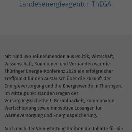
Nutzung der Website für den
Landesenergieagentur ThEGA.
Zweck
Analysebericht der Website zu verfolgen.
Die Cookies speichern Informationen
anonym und weisen eine zufällig
generierte Nummer zu, um eindeutige
Besucher zu identifizieren.
Name
_gid
Mit rund 350 Teilnehmenden aus Politik, Wirtschaft,
Wissenschaft, Kommunen und Verbänden war die
Anbieter
Google Analytics
Thüringer Energie-Konferenz 2026 ein erfolgreicher
Treffpunkt für den Austausch über die Zukunft der
Laufzeit
1 Tag
Energieversorgung und die Energiewende in Thüringen.
Im Mittelpunkt standen Fragen der
Dieses Cookie wird von Google Analytics
Versorgungssicherheit, Bezahlbarkeit, kommunalen
installiert. Das Cookie wird verwendet,
um Informationen darüber zu speichern,
Wertschöpfung sowie innovative Lösungen für
wie Besucher eine Website nutzen, und
Wärmeversorgung und Energiespeicherung.
hilft bei der Erstellung eines
Zweck
Analyseberichts darüber, wie es der
Auch nach der Veranstaltung bleiben die Inhalte für Sie