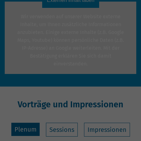
Externen Inhalt laden
Wir verwenden auf unserer Website externe
Inhalte, um Ihnen zusätzliche Informationen
anzubieten. Einige externe Inhalte (z.B. Google
Maps, Youtube) können persönliche Daten (z.B.
IP-Adresse) an Google weiterleiten. Mit der
Bestätigung erklären Sie sich damit
einverstanden.
Einstellungen anzeigen
Vorträge und Impressionen
Plenum
Sessions
Impressionen