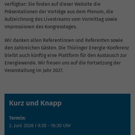
Website geht. Die erhobenen Daten
verfügbar: Sie finden auf dieser Website die
umfassen die Anzahl der Besucher, die
Präsentationen der Vorträge aus dem Plenum, die
Quelle, aus der sie stammen, und die
Aufzeichnung des Livestreams vom Vormittag sowie
Seiten in anonymisierter Form.
Impressionen des Kongresstages.
Wir danken allen Referentinnen und Referenten sowie
Name
_gat_G-ZN01JG6TS4
den zahlreichen Gästen. Die Thüringer Energie-Konferenz
Anbieter
Google Analytics
bleibt auch künftig eine Plattform für den Austausch zur
Energiewende. Wir freuen uns auf die Fortsetzung der
Laufzeit
1 Minute
Veranstaltung im Jahr 2027.
Dies ist ein von Google Analytics
gesetztes Cookie vom Mustertyp, bei dem
das Musterelement auf dem Namen die
Kurz und Knapp
eindeutige Identitätsnummer des Kontos
oder der Website enthält, auf das es sich
Zweck
bezieht. Es scheint eine Variation des
Termin:
_gat-Cookies zu sein, das verwendet wird,
2. Juni 2026 I 9:30 - 16:30 Uhr
um die von Google auf Websites mit