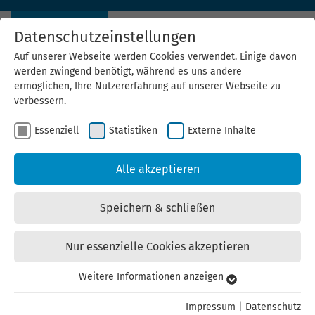
Datenschutzeinstellungen
Auf unserer Webseite werden Cookies verwendet. Einige davon
werden zwingend benötigt, während es uns andere
ermöglichen, Ihre Nutzererfahrung auf unserer Webseite zu
verbessern.
Thüringer Energie-Konferenz (TEK) 2026
Essenziell
Statistiken
Externe Inhalte
02.06.2026 – Fachkongress rund um Energieversorgung und Energiewende
Alle akzeptieren
in Thüringen und Mitteldeutschland
Speichern & schließen
Nur essenzielle Cookies akzeptieren
Weitere Informationen anzeigen
Essenziell
Essenzielle Cookies werden für grundlegende Funktionen der
Impressum
|
Datenschutz