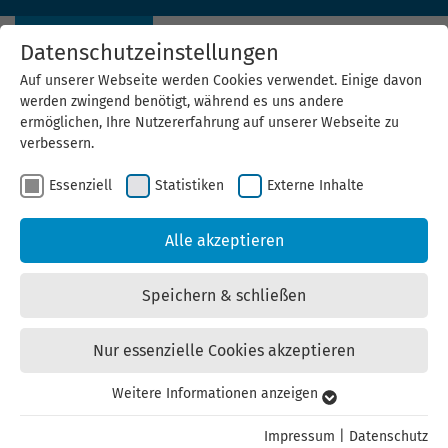
Datenschutzeinstellungen
Auf unserer Webseite werden Cookies verwendet. Einige davon
werden zwingend benötigt, während es uns andere
ermöglichen, Ihre Nutzererfahrung auf unserer Webseite zu
verbessern.
Essenziell
Statistiken
Externe Inhalte
News Archiv
Alle akzeptieren
30.09.2021
Erfurter Schüler entwickeln Ideen für mehr
Speichern & schließen
Klimaschutz in ihrer Stadt
Nur essenzielle Cookies akzeptieren
95 Schülerinnen und Schüler der John F. Kennedy School
Erfurt haben beim Energiewende-Planspiel „plenergy“
Weitere Informationen anzeigen
Essenziell
Ideen für ein klimafreundliches Erfurt entwickelt. Das
Essenzielle Cookies werden für grundlegende Funktionen der
Projekt wird in Thüringen von der Landesenergieagentur
Impressum
|
Datenschutz