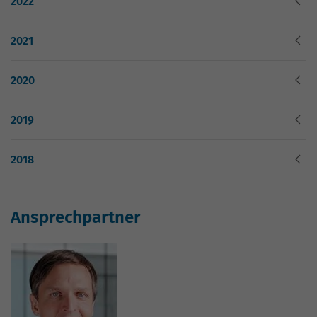
2022
Nutzung der Website für den
Zweck
Analysebericht der Website zu verfolgen.
Die Cookies speichern Informationen
2021
anonym und weisen eine zufällig
generierte Nummer zu, um eindeutige
2020
Besucher zu identifizieren.
2019
Name
_gid
2018
Anbieter
Google Analytics
Laufzeit
1 Tag
Ansprechpartner
Dieses Cookie wird von Google Analytics
installiert. Das Cookie wird verwendet,
um Informationen darüber zu speichern,
wie Besucher eine Website nutzen, und
hilft bei der Erstellung eines
Zweck
Analyseberichts darüber, wie es der