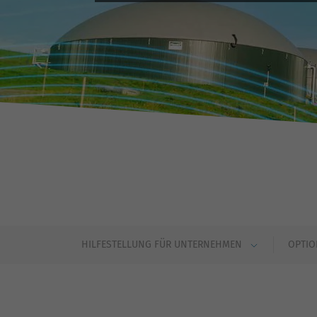
fu
S
Di
zu
ve
E
Wi
In
Yo
HILFESTELLUNG FÜR UNTERNEHMEN
OPTIO
we