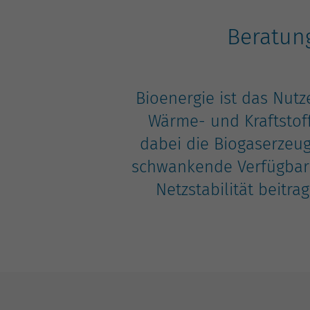
Beratung
Bioenergie ist das Nutz
Wärme- und Kraftstof
dabei die Biogaserzeug
schwankende Verfügbark
Netzstabilität beitra