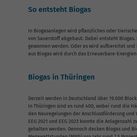
So entsteht Biogas
In Biogasanlagen wird pflanzliches oder tierische
von Sauerstoff abgebaut. Dabei entsteht Bioga
gewonnen werden. Oder es wird aufbereitet und 
aus Biogas wird durch das Erneuerbare-Energien-
Biogas in Thüringen
Derzeit werden in Deutschland über 19.000 Bloc
In Thüringen sind es rund 400, wobei rund die Häl
den Neuregelungen der Anschlussförderung und W
EEG 2021 und EEG 2023 konnte die Anlagenzahl zw
gehalten werden. Dennoch decken Biogas und Bi
Megawattstunden (MWh) pro Jahr rund 7,5 Prozen