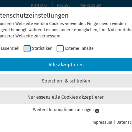
KONTAKT
PRESSE
IMPRESSUM
tenschutzeinstellungen
 unserer Webseite werden Cookies verwendet. Einige davon werden
ngend benötigt, während es uns andere ermöglichen, Ihre Nutzererfah
THEMEN
THEGA ERLEBEN
ÜBER UNS
AKTUELLE
 unserer Webseite zu verbessern.
Essenziell
Statistiken
Externe Inhalte
Alle akzeptieren
Speichern & schließen
Nur essenzielle Cookies akzeptieren
Weitere Informationen anzeigen
senziell
senzielle Cookies werden für grundlegende Funktionen der Webseite
Impressum
|
Datensc
Biomasse
nötigt. Dadurch ist gewährleistet, dass die Webseite einwandfrei