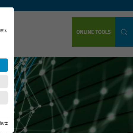
rung
ONLINE TOOLS
S
hutz