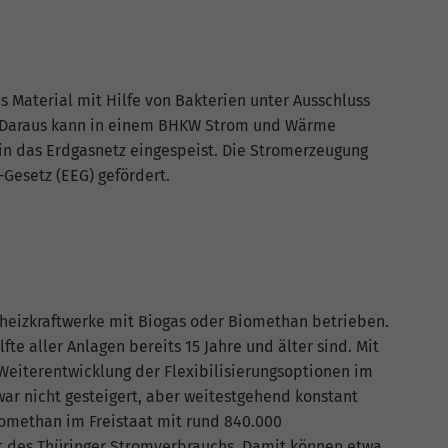
Name
_gat_G-ZN01JG6TS4
Anbieter
Google Analytics
s Material mit Hilfe von Bakterien unter Ausschluss
Laufzeit
1 Minute
s. Daraus kann in einem BHKW Strom und Wärme
in das Erdgasnetz eingespeist. Die Stromerzeugung
Dies ist ein von Google Analytics gesetztes Cookie
Gesetz (EEG) gefördert.
vom Mustertyp, bei dem das Musterelement auf
dem Namen die eindeutige Identitätsnummer des
Kontos oder der Website enthält, auf das es sich
Zweck
bezieht. Es scheint eine Variation des _gat-Cookies
zu sein, das verwendet wird, um die von Google auf
Websites mit hohem Traffic-Aufkommen
aufgezeichnete Datenmenge zu begrenzen.
kheizkraftwerke mit Biogas oder Biomethan betrieben.
fte aller Anlagen bereits 15 Jahre und älter sind. Mit
eiterentwicklung der Flexibilisierungsoptionen im
ar nicht gesteigert, aber weitestgehend konstant
omethan im Freistaat mit rund 840.000
t des Thüringer Stromverbrauchs. Damit können etwa