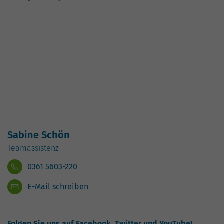
hohem Traffic-Aufkommen
aufgezeichnete Datenmenge zu
begrenzen.
Sabine Schön
Teamassistenz
0361 5603-220
E-Mail schreiben
Folgen Sie uns auf Facebook, Twitter und YouTube!