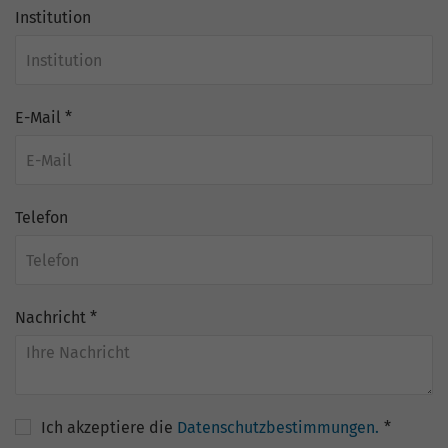
Nutzung der Website für den
Institution
Zweck
Analysebericht der Website zu verfolgen.
Die Cookies speichern Informationen
anonym und weisen eine zufällig
generierte Nummer zu, um eindeutige
Besucher zu identifizieren.
E-Mail
*
Name
_gid
Telefon
Anbieter
Google Analytics
Laufzeit
1 Tag
Nachricht
*
Dieses Cookie wird von Google Analytics
installiert. Das Cookie wird verwendet,
um Informationen darüber zu speichern,
wie Besucher eine Website nutzen, und
hilft bei der Erstellung eines
Zweck
Ich akzeptiere die
Datenschutzbestimmungen.
*
Analyseberichts darüber, wie es der