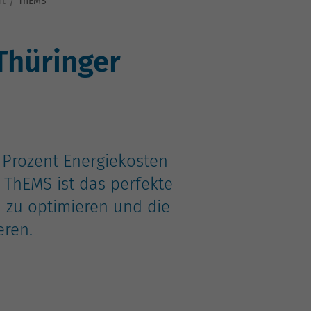
nt
ThEMS
Thüringer
Prozent Energiekosten
 ThEMS ist das perfekte
 zu optimieren und die
eren.