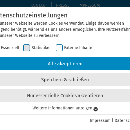
KONTAKT
PRESSE
IMPRESSUM
tenschutzeinstellungen
 unserer Webseite werden Cookies verwendet. Einige davon werden
ngend benötigt, während es uns andere ermöglichen, Ihre Nutzererfah
THEMEN
THEGA ERLEBEN
ÜBER UNS
AKTUELLE
 unserer Webseite zu verbessern.
Essenziell
Statistiken
Externe Inhalte
Alle akzeptieren
Speichern & schließen
Nur essenzielle Cookies akzeptieren
al ThEMS
Weitere Informationen anzeigen
senziell
senzielle Cookies werden für grundlegende Funktionen der Webseite
Impressum
|
Datensc
nötigt. Dadurch ist gewährleistet, dass die Webseite einwandfrei