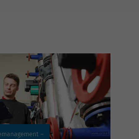
2
Mehr erfahren »
emanagement –