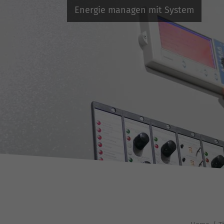
fu
Energie managen mit System
S
Di
zu
ve
E
Wi
In
Yo
we