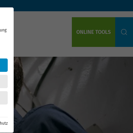
rung
ONLINE TOOLS
S
hutz