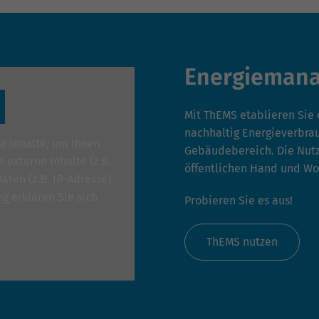
Name
_gat_G-ZN01JG6TS4
Anbieter
Google Analytics
Energiemana
Laufzeit
1 Minute
Mit ThEMS etablieren Sie
Dies ist ein von Google Analytics gesetztes Cookie
vom Mustertyp, bei dem das Musterelement auf
nachhaltig Energieverbra
e Inhalte, um Ihnen
dem Namen die eindeutige Identitätsnummer des
Gebäudebereich. Die Nutzu
 externe Inhalte (z.B.
Kontos oder der Website enthält, auf das es sich
öffentlichen Hand und Wo
Zweck
ten (z.B. IP-Adresse)
bezieht. Es scheint eine Variation des _gat-Cookies
zu sein, das verwendet wird, um die von Google auf
g erklären Sie sich
Probieren Sie es aus!
Websites mit hohem Traffic-Aufkommen
aufgezeichnete Datenmenge zu begrenzen.
ThEMS nutzen
n