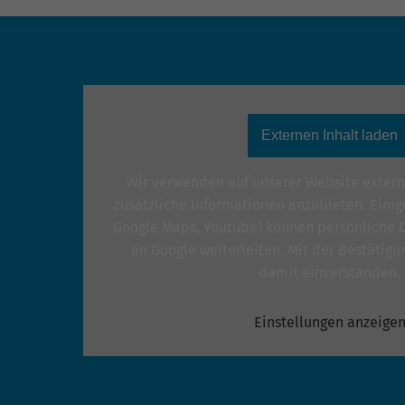
Externen Inhalt laden
Wir verwenden auf unserer Website extern
zusätzliche Informationen anzubieten. Einige
Google Maps, Youtube) können persönliche Da
an Google weiterleiten. Mit der Bestätigun
damit einverstanden.
Einstellungen anzeige