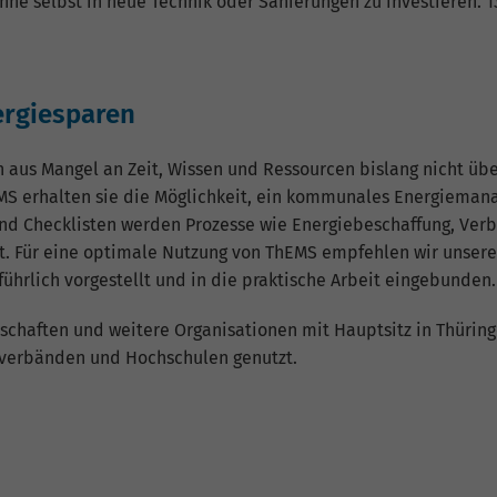
hne selbst in neue Technik oder Sanierungen zu investieren. 1
rgiesparen
n aus Mangel an Zeit, Wissen und Ressourcen bislang nicht ü
S erhalten sie die Möglichkeit, ein kommunales Energieman
 und Checklisten werden Prozesse wie Energiebeschaffung, Ver
t. Für eine optimale Nutzung von ThEMS empfehlen wir unser
führlich vorgestellt und in die praktische Arbeit eingebunden.
schaften und weitere Organisationen mit Hauptsitz in Thüring
verbänden und Hochschulen genutzt.