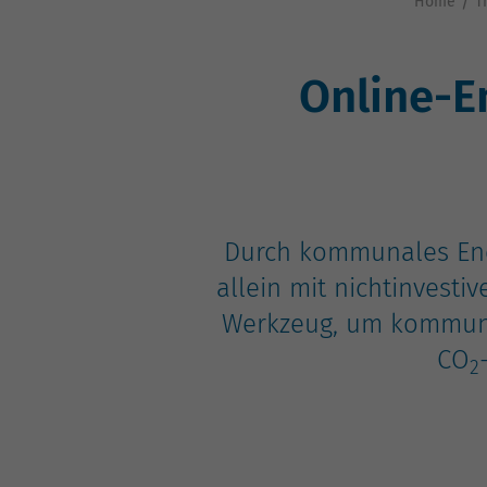
Home
T
Online-E
Durch kommunales Ene
allein mit nichtinvest
Werkzeug, um kommunal
CO
2