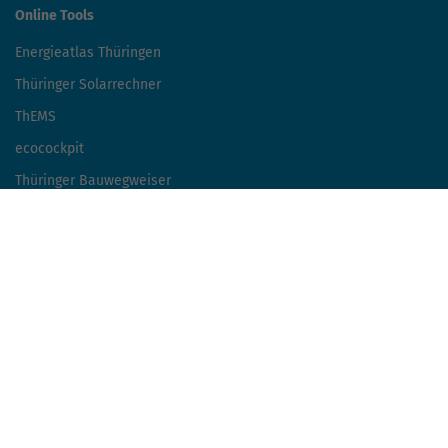
Online Tools
Energieatlas Thüringen
Thüringer Solarrechner
ThEMS
ecocockpit
Thüringer Bauwegweiser
Einsparrechner Straßenbeleuchtung
Unternehmensdatenbank
Mobilitätskompass
Wertschöpfungsrechner
Wissensportal Wärmepumpe