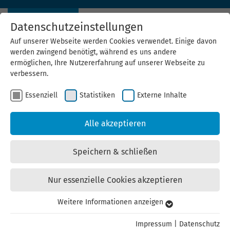
Datenschutzeinstellungen
Auf unserer Webseite werden Cookies verwendet. Einige davon
werden zwingend benötigt, während es uns andere
ermöglichen, Ihre Nutzererfahrung auf unserer Webseite zu
verbessern.
Lohnt sich Solarenergie für mich?
Essenziell
Statistiken
Externe Inhalte
Mit dem Thüringer Solarrechner finden Sie es heraus!
Alle akzeptieren
Speichern & schließen
Nur essenzielle Cookies akzeptieren
Weitere Informationen anzeigen
Essenziell
Essenzielle Cookies werden für grundlegende Funktionen der
Impressum
|
Datenschutz