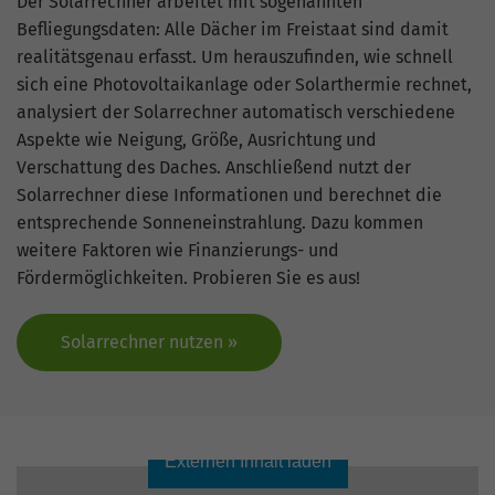
hohem Traffic-Aufkommen
Der Solarrechner arbeitet mit sogenannten
aufgezeichnete Datenmenge zu
Befliegungsdaten: Alle Dächer im Freistaat sind damit
begrenzen.
realitätsgenau erfasst. Um herauszufinden, wie schnell
sich eine Photovoltaikanlage oder Solarthermie rechnet,
analysiert der Solarrechner automatisch verschiedene
Aspekte wie Neigung, Größe, Ausrichtung und
Verschattung des Daches. Anschließend nutzt der
Solarrechner diese Informationen und berechnet die
entsprechende Sonneneinstrahlung. Dazu kommen
weitere Faktoren wie Finanzierungs- und
Fördermöglichkeiten. Probieren Sie es aus!
Solarrechner nutzen »
Externen Inhalt laden