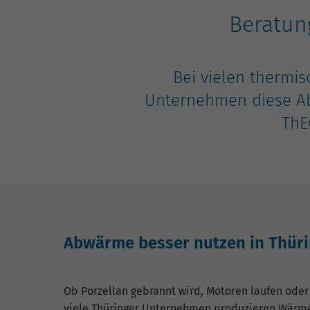
Beratun
Bei vielen therm
Unternehmen diese Ab
ThE
Abwärme besser nutzen in Thür
Ob Porzellan gebrannt wird, Motoren laufen oder
viele Thüringer Unternehmen produzieren Wärme