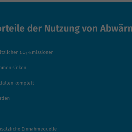
orteile der Nutzung von Abwär
ätzlichen CO₂-Emissionen
ehmen sinken
tfallen komplett
erden
usätzliche Einnahmequelle