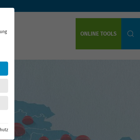
rung
ONLINE TOOLS
S
hutz