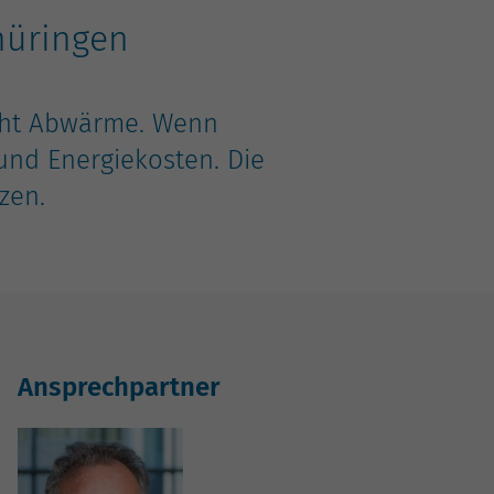
hüringen
eht Abwärme. Wenn
nd Energiekosten. Die
zen.
Ansprechpartner