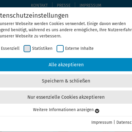
KONTAKT
PRESSE
IMPRESSUM
tenschutzeinstellungen
 unserer Webseite werden Cookies verwendet. Einige davon werden
ngend benötigt, während es uns andere ermöglichen, Ihre Nutzererfah
THEMEN
THEGA ERLEBEN
ÜBER UNS
AKTUELLE
 unserer Webseite zu verbessern.
Essenziell
Statistiken
Externe Inhalte
Alle akzeptieren
Speichern & schließen
Nur essenzielle Cookies akzeptieren
ung in Thüringen
Weitere Informationen anzeigen
senziell
senzielle Cookies werden für grundlegende Funktionen der Webseite
Impressum
|
Datensc
nötigt. Dadurch ist gewährleistet, dass die Webseite einwandfrei