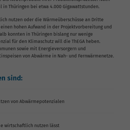
 in Thüringen bei etwa 4.000 Gigawattstunden.
Name
_gat_G-ZN01JG6TS4
ich nutzen oder die Wärmeüberschüsse an Dritte
Anbieter
Google Analytics
 einen hohen Aufwand in der Projektvorbereitung und
alb konnten in Thüringen bislang nur wenige
Laufzeit
1 Minute
zial für den Klimaschutz will die ThEGA heben.
Dies ist ein von Google Analytics gesetztes Cookie
munen sowie mit Energieversorgern und
vom Mustertyp, bei dem das Musterelement auf
s Einspeisen von Abwärme in Nah- und Fernwärmenetze.
dem Namen die eindeutige Identitätsnummer des
Kontos oder der Website enthält, auf das es sich
Zweck
bezieht. Es scheint eine Variation des _gat-Cookies
n sind:
zu sein, das verwendet wird, um die von Google auf
Websites mit hohem Traffic-Aufkommen
aufgezeichnete Datenmenge zu begrenzen.
ätzen von Abwärmepotenzialen
 wirtschaftlich nutzen lässt