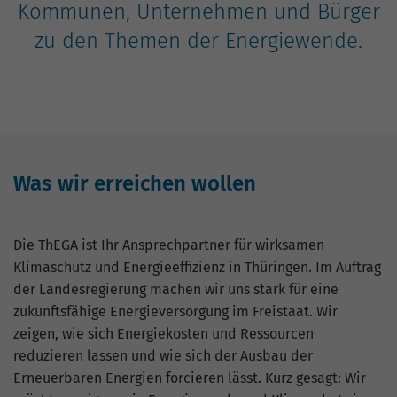
Nutzung der Website für den
Kommunen, Unternehmen und Bürger
Zweck
Analysebericht der Website zu verfolgen.
zu den Themen der Energiewende.
Die Cookies speichern Informationen
anonym und weisen eine zufällig
generierte Nummer zu, um eindeutige
Besucher zu identifizieren.
Name
_gid
Was wir erreichen wollen
Anbieter
Google Analytics
Laufzeit
1 Tag
Die ThEGA ist Ihr Ansprechpartner für wirksamen
Klimaschutz und Energieeffizienz in Thüringen. Im Auftrag
Dieses Cookie wird von Google Analytics
der Landesregierung machen wir uns stark für eine
installiert. Das Cookie wird verwendet,
zukunftsfähige Energieversorgung im Freistaat. Wir
um Informationen darüber zu speichern,
zeigen, wie sich Energiekosten und Ressourcen
wie Besucher eine Website nutzen, und
reduzieren lassen und wie sich der Ausbau der
hilft bei der Erstellung eines
Zweck
Erneuerbaren Energien forcieren lässt. Kurz gesagt: Wir
Analyseberichts darüber, wie es der