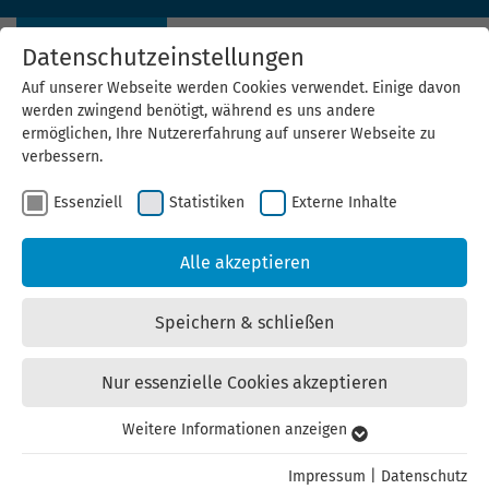
Datenschutzeinstellungen
Auf unserer Webseite werden Cookies verwendet. Einige davon
werden zwingend benötigt, während es uns andere
ermöglichen, Ihre Nutzererfahrung auf unserer Webseite zu
verbessern.
Die Thüringer Experten für Energie und Klimaschutz
Essenziell
Statistiken
Externe Inhalte
Informieren, Beraten und Unterstützen von Thüringer BürgerInnen,
Alle akzeptieren
Kommunen und Unternehmen
Speichern & schließen
Nur essenzielle Cookies akzeptieren
Weitere Informationen anzeigen
Essenziell
Essenzielle Cookies werden für grundlegende Funktionen der
Impressum
|
Datenschutz