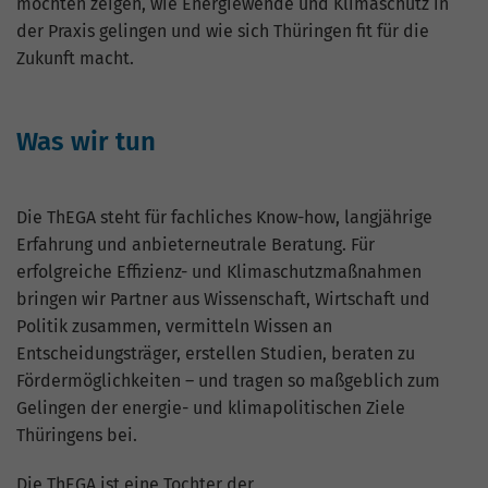
möchten zeigen, wie Energiewende und Klimaschutz in
Website geht. Die erhobenen Daten
umfassen die Anzahl der Besucher, die
der Praxis gelingen und wie sich Thüringen fit für die
Quelle, aus der sie stammen, und die
Zukunft macht.
Seiten in anonymisierter Form.
Was wir tun
Name
_gat_G-ZN01JG6TS4
Anbieter
Google Analytics
Die ThEGA steht für fachliches Know-how, langjährige
Erfahrung und anbieterneutrale Beratung. Für
Laufzeit
1 Minute
erfolgreiche Effizienz- und Klimaschutzmaßnahmen
Dies ist ein von Google Analytics
bringen wir Partner aus Wissenschaft, Wirtschaft und
gesetztes Cookie vom Mustertyp, bei dem
Politik zusammen, vermitteln Wissen an
das Musterelement auf dem Namen die
Entscheidungsträger, erstellen Studien, beraten zu
eindeutige Identitätsnummer des Kontos
Fördermöglichkeiten – und tragen so maßgeblich zum
oder der Website enthält, auf das es sich
Gelingen der energie- und klimapolitischen Ziele
Zweck
bezieht. Es scheint eine Variation des
Thüringens bei.
_gat-Cookies zu sein, das verwendet wird,
um die von Google auf Websites mit
Die ThEGA ist eine Tochter der