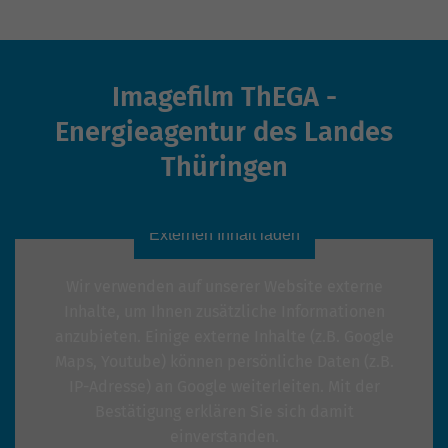
Imagefilm ThEGA -
Energieagentur des Landes
Thüringen
Externen Inhalt laden
Wir verwenden auf unserer Website externe
Inhalte, um Ihnen zusätzliche Informationen
anzubieten. Einige externe Inhalte (z.B. Google
Maps, Youtube) können persönliche Daten (z.B.
IP-Adresse) an Google weiterleiten. Mit der
Bestätigung erklären Sie sich damit
einverstanden.