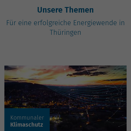
Unsere Themen
Für eine erfolgreiche Energiewende in
Thüringen
2
Kommunaler
Mehr erfahren »
Klimaschutz