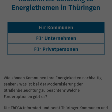
Website geht. Die erhobenen Daten
Energiethemen in Thüringen
umfassen die Anzahl der Besucher, die
Quelle, aus der sie stammen, und die
Seiten in anonymisierter Form.
Für
Kommunen
Name
_gat_G-ZN01JG6TS4
Für
Unternehmen
Anbieter
Google Analytics
Für
Privatpersonen
Laufzeit
1 Minute
Dies ist ein von Google Analytics
gesetztes Cookie vom Mustertyp, bei dem
Wie können Kommunen ihre Energiekosten nachhaltig
das Musterelement auf dem Namen die
senken? Was ist bei der Modernisierung der
eindeutige Identitätsnummer des Kontos
oder der Website enthält, auf das es sich
Straßenbeleuchtung zu beachten? Welche
Zweck
bezieht. Es scheint eine Variation des
Förderoptionen gibt es?
_gat-Cookies zu sein, das verwendet wird,
um die von Google auf Websites mit
Die ThEGA informiert und berät Thüringer Kommunen und