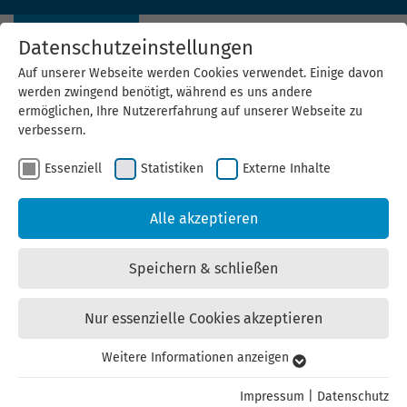
Datenschutzeinstellungen
Auf unserer Webseite werden Cookies verwendet. Einige davon
werden zwingend benötigt, während es uns andere
ermöglichen, Ihre Nutzererfahrung auf unserer Webseite zu
verbessern.
Förderaufruf für batterieelektrische Nutz- und
Essenziell
Statistiken
Externe Inhalte
Sonderfahrzeuge gestartet
Alle akzeptieren
Bis zu 50 % Zuschuss für Anschaffung und Umrüstung sichern!
Speichern & schließen
mehr erfahren
Nur essenzielle Cookies akzeptieren
Weitere Informationen anzeigen
Essenziell
Essenzielle Cookies werden für grundlegende Funktionen der
Impressum
|
Datenschutz