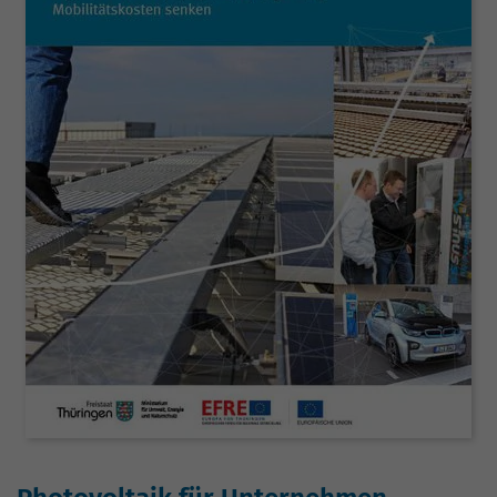
Website geht. Die erhobenen Daten
umfassen die Anzahl der Besucher, die
Quelle, aus der sie stammen, und die
Seiten in anonymisierter Form.
Name
_gat_G-ZN01JG6TS4
Anbieter
Google Analytics
Laufzeit
1 Minute
Dies ist ein von Google Analytics
gesetztes Cookie vom Mustertyp, bei dem
das Musterelement auf dem Namen die
eindeutige Identitätsnummer des Kontos
oder der Website enthält, auf das es sich
Zweck
bezieht. Es scheint eine Variation des
_gat-Cookies zu sein, das verwendet wird,
um die von Google auf Websites mit