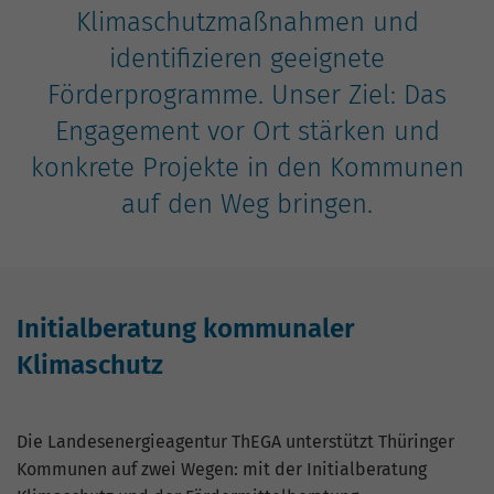
Nutzung der Website für den
Klimaschutzmaßnahmen und
Zweck
Analysebericht der Website zu verfolgen.
identifizieren geeignete
Die Cookies speichern Informationen
anonym und weisen eine zufällig
Förderprogramme. Unser Ziel: Das
generierte Nummer zu, um eindeutige
Engagement vor Ort stärken und
Besucher zu identifizieren.
konkrete Projekte in den Kommunen
auf den Weg bringen.
Name
_gid
Anbieter
Google Analytics
Laufzeit
1 Tag
Initialberatung kommunaler
Dieses Cookie wird von Google Analytics
Klimaschutz
installiert. Das Cookie wird verwendet,
um Informationen darüber zu speichern,
wie Besucher eine Website nutzen, und
Die Landesenergieagentur ThEGA unterstützt Thüringer
hilft bei der Erstellung eines
Zweck
Kommunen auf zwei Wegen: mit der Initialberatung
Analyseberichts darüber, wie es der