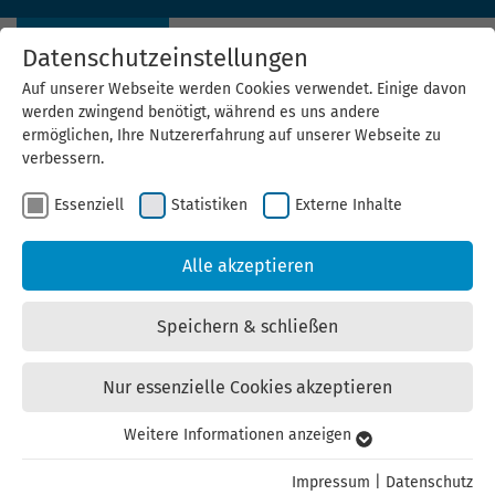
Datenschutzeinstellungen
Auf unserer Webseite werden Cookies verwendet. Einige davon
werden zwingend benötigt, während es uns andere
ermöglichen, Ihre Nutzererfahrung auf unserer Webseite zu
verbessern.
Beratung für Kommunen
Essenziell
Statistiken
Externe Inhalte
Gemeinsam in Richtung Klimaneutralität
Alle akzeptieren
Speichern & schließen
Nur essenzielle Cookies akzeptieren
Weitere Informationen anzeigen
Essenziell
Essenzielle Cookies werden für grundlegende Funktionen der
Impressum
|
Datenschutz