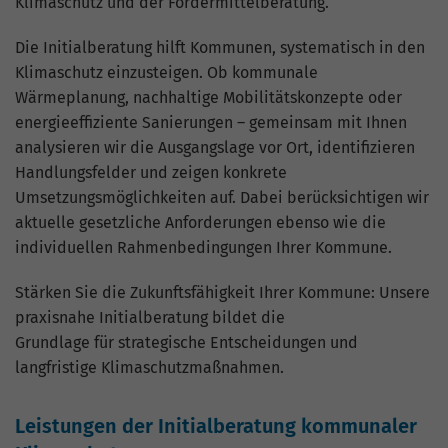
Klimaschutz und der Fördermittelberatung.
Website geht. Die erhobenen Daten
umfassen die Anzahl der Besucher, die
Die Initialberatung hilft Kommunen, systematisch in den
Quelle, aus der sie stammen, und die
Seiten in anonymisierter Form.
Klimaschutz einzusteigen. Ob kommunale
Wärmeplanung, nachhaltige Mobilitätskonzepte oder
energieeffiziente Sanierungen – gemeinsam mit Ihnen
Name
_gat_G-ZN01JG6TS4
analysieren wir die Ausgangslage vor Ort, identifizieren
Handlungsfelder und zeigen konkrete
Anbieter
Google Analytics
Umsetzungsmöglichkeiten auf. Dabei berücksichtigen wir
aktuelle gesetzliche Anforderungen ebenso wie die
Laufzeit
1 Minute
individuellen Rahmenbedingungen Ihrer Kommune.
Dies ist ein von Google Analytics
Stärken Sie die Zukunftsfähigkeit Ihrer Kommune: Unsere
gesetztes Cookie vom Mustertyp, bei dem
das Musterelement auf dem Namen die
praxisnahe Initialberatung bildet die
eindeutige Identitätsnummer des Kontos
Grundlage für strategische Entscheidungen und
oder der Website enthält, auf das es sich
langfristige Klimaschutzmaßnahmen.
Zweck
bezieht. Es scheint eine Variation des
_gat-Cookies zu sein, das verwendet wird,
Leistungen der Initialberatung kommunaler
um die von Google auf Websites mit