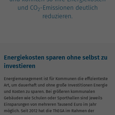
Nutzung der Website für den
Zweck
und CO
-Emissionen deutlich
Analysebericht der Website zu verfolgen.
2
Die Cookies speichern Informationen
reduzieren.
anonym und weisen eine zufällig
generierte Nummer zu, um eindeutige
Besucher zu identifizieren.
Name
_gid
Energiekosten sparen ohne selbst zu
Anbieter
Google Analytics
investieren
Laufzeit
1 Tag
Energiemanagement ist für Kommunen die effizienteste
Dieses Cookie wird von Google Analytics
Art, um dauerhaft und ohne große Investitionen Energie
installiert. Das Cookie wird verwendet,
und Kosten zu sparen. Bei größeren kommunalen
um Informationen darüber zu speichern,
Gebäuden wie Schulen oder Sporthallen sind jeweils
wie Besucher eine Website nutzen, und
Einsparungen von mehreren Tausend Euro im Jahr
hilft bei der Erstellung eines
Zweck
Analyseberichts darüber, wie es der
möglich. Seit 2012 hat die ThEGA im Rahmen der