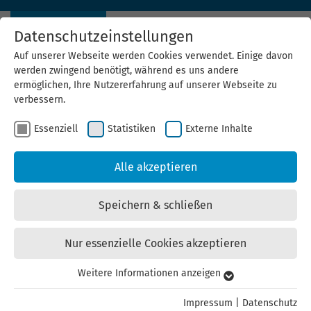
Datenschutzeinstellungen
Auf unserer Webseite werden Cookies verwendet. Einige davon
werden zwingend benötigt, während es uns andere
ermöglichen, Ihre Nutzererfahrung auf unserer Webseite zu
verbessern.
Workshop-Reihe kommunale Energiemanager
Essenziell
Statistiken
Externe Inhalte
Wir sorgen für effektives Energiemanagement in Thüringer Kommunen
Alle akzeptieren
Speichern & schließen
Nur essenzielle Cookies akzeptieren
Weitere Informationen anzeigen
Essenziell
Essenzielle Cookies werden für grundlegende Funktionen der
Impressum
|
Datenschutz