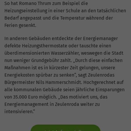
hohem Traffic-Aufkommen
So hat Romano Thrum zum Beispiel die
aufgezeichnete Datenmenge zu
Heizungseinstellung in einer Schule an den tatsächlichen
begrenzen.
Bedarf angepasst und die Temperatur während der
Ferien gesenkt.
In anderen Gebäuden entdeckte der Energiemanager
defekte Heizungsthermostate oder tauschte einen
überdimensionierten Wasserzähler, weswegen die Stadt
nun weniger Grundgebühr zahlt. „Durch diese einfachen
Maßnahmen ist es in kürzester Zeit gelungen, unsere
Energiekosten spürbar zu senken“, sagt Zeulenrodas
Bürgermeister Nils Hammerschmidt. Hochgerechnet auf
alle kommunalen Gebäude seien jährliche Einsparungen
von 35.000 Euro möglich. „Das motiviert uns, das
Energiemanagement in Zeulenroda weiter zu
intensivieren.“