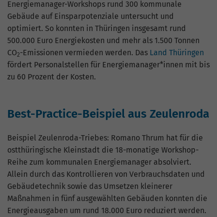
Website geht. Die erhobenen Daten
Energiemanager-Workshops rund 300 kommunale
umfassen die Anzahl der Besucher, die
Gebäude auf Einsparpotenziale untersucht und
Quelle, aus der sie stammen, und die
optimiert. So konnten in Thüringen insgesamt rund
Seiten in anonymisierter Form.
500.000 Euro Energiekosten und mehr als 1.500 Tonnen
CO
-Emissionen vermieden werden. Das
Land Thüringen
2
fördert Personalstellen für Energiemanager*innen mit bis
Name
_gat_G-ZN01JG6TS4
zu 60 Prozent der Kosten.
Anbieter
Google Analytics
Laufzeit
1 Minute
Best-Practice-Beispiel aus Zeulenroda
Dies ist ein von Google Analytics
Beispiel Zeulenroda-Triebes: Romano Thrum hat für die
gesetztes Cookie vom Mustertyp, bei dem
ostthüringische Kleinstadt die 18-monatige Workshop-
das Musterelement auf dem Namen die
Reihe zum kommunalen Energiemanager absolviert.
eindeutige Identitätsnummer des Kontos
Allein durch das Kontrollieren von Verbrauchsdaten und
oder der Website enthält, auf das es sich
Zweck
bezieht. Es scheint eine Variation des
Gebäudetechnik sowie das Umsetzen kleinerer
_gat-Cookies zu sein, das verwendet wird,
Maßnahmen in fünf ausgewählten Gebäuden konnten die
um die von Google auf Websites mit
Energieausgaben um rund 18.000 Euro reduziert werden.