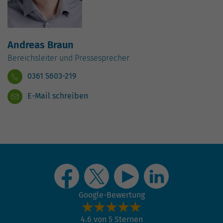
Website geht. Die erhobenen Daten
umfassen die Anzahl der Besucher, die
Quelle, aus der sie stammen, und die
Seiten in anonymisierter Form.
Andreas Braun
Bereichsleiter und Pressesprecher
Name
_gat_G-ZN01JG6TS4
0361 5603-219
Anbieter
Google Analytics
E-Mail schreiben
Laufzeit
1 Minute
Dies ist ein von Google Analytics
gesetztes Cookie vom Mustertyp, bei dem
das Musterelement auf dem Namen die
eindeutige Identitätsnummer des Kontos
oder der Website enthält, auf das es sich
Zweck
bezieht. Es scheint eine Variation des
Google-Bewertung
_gat-Cookies zu sein, das verwendet wird,
um die von Google auf Websites mit
4.6 von 5 Sternen