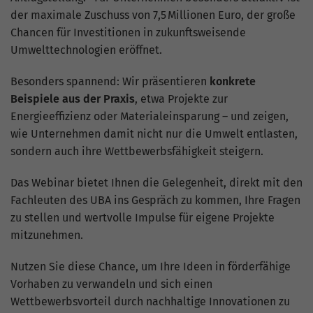
Analysebericht der Website zu verfolgen.
der maximale Zuschuss von 7,5 Millionen Euro, der große
Die Cookies speichern Informationen
Chancen für Investitionen in zukunftsweisende
anonym und weisen eine zufällig
Umwelttechnologien eröffnet.
generierte Nummer zu, um eindeutige
Besucher zu identifizieren.
Besonders spannend: Wir präsentieren
konkrete
Beispiele aus der Praxis
, etwa Projekte zur
Name
_gid
Energieeffizienz oder Materialeinsparung – und zeigen,
wie Unternehmen damit nicht nur die Umwelt entlasten,
Anbieter
Google Analytics
sondern auch ihre Wettbewerbsfähigkeit steigern.
Laufzeit
1 Tag
Das Webinar bietet Ihnen die Gelegenheit, direkt mit den
Fachleuten des UBA ins Gespräch zu kommen, Ihre Fragen
Dieses Cookie wird von Google Analytics
zu stellen und wertvolle Impulse für eigene Projekte
installiert. Das Cookie wird verwendet,
mitzunehmen.
um Informationen darüber zu speichern,
wie Besucher eine Website nutzen, und
Nutzen Sie diese Chance, um Ihre Ideen in förderfähige
hilft bei der Erstellung eines
Zweck
Vorhaben zu verwandeln und sich einen
Analyseberichts darüber, wie es der
Website geht. Die erhobenen Daten
Wettbewerbsvorteil durch nachhaltige Innovationen zu