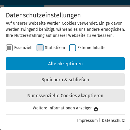
Datenschutzeinstellungen
Auf unserer Webseite werden Cookies verwendet. Einige davon
werden zwingend benötigt, während es uns andere ermöglichen,
Ihre Nutzererfahrung auf unserer Webseite zu verbessern.
Essenziell
Statistiken
Externe Inhalte
Alle akzeptieren
Das
Speichern & schließen
Umweltinnovationsprogram
– Fördermöglichkeiten für
Nur essenzielle Cookies akzeptieren
innovative Umwelttechnik
Weitere Informationen anzeigen
Essenziell
Essenzielle Cookies werden für grundlegende Funktionen der
Impressum
|
Datenschutz
Sie möchten Ihre Produktion nachhaltiger gestalten,
Webseite benötigt. Dadurch ist gewährleistet, dass die
Ressourcen effizienter nutzen oder innovative