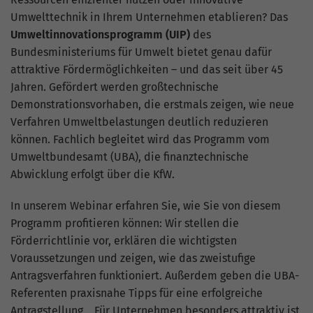
Webseite einwandfrei funktioniert.
Umwelttechnik in Ihrem Unternehmen etablieren? Das
Cookie-Informationen anzeigen
Name
cookie_optin
Umweltinnovationsprogramm (UIP)
des
Bundesministeriums für Umwelt bietet genau dafür
Anbieter
TYPO3
Statistiken
attraktive Fördermöglichkeiten – und das seit über 45
Jahren. Gefördert werden großtechnische
Diese Gruppe beinhaltet alle Skripte für analytisches
Laufzeit
1 Monat
Tracking und zugehörige Cookies. Es hilft uns die
Demonstrationsvorhaben, die erstmals zeigen, wie neue
Nutzererfahrung der Website zu verbessern.
Verfahren Umweltbelastungen deutlich reduzieren
Enthält die gewählten Tracking-Optin-
Zweck
können. Fachlich begleitet wird das Programm vom
Einstellungen.
Cookie-Informationen anzeigen
Name
_ga
Umweltbundesamt (UBA), die finanztechnische
Abwicklung erfolgt über die KfW.
Anbieter
Google Analytics
Externe Inhalte
Wir verwenden auf unserer Website externe Inhalte, um
In unserem Webinar erfahren Sie, wie Sie von diesem
Laufzeit
2 Jahre
Ihnen zusätzliche Informationen anzubieten. Einige externe
Programm profitieren können: Wir stellen die
Inhalte (z.B. Google Maps, Youtube) können persönliche
Förderrichtlinie vor, erklären die wichtigsten
Dieses Cookie wird von Google Analytics
Daten (z.B. IP-Adresse) an Google weiterleiten. Mit der
installiert. Das Cookie wird verwendet,
Voraussetzungen und zeigen, wie das zweistufige
Bestätigung erklären Sie sich damit einverstanden.
um Besucher-, Sitzungs- und
Antragsverfahren funktioniert. Außerdem geben die UBA-
Kampagnendaten zu berechnen und die
Referenten praxisnahe Tipps für eine erfolgreiche
Nutzung der Website für den
Antragstellung. Für Unternehmen besonders attraktiv ist
Zweck