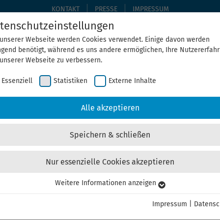
KONTAKT
PRESSE
IMPRESSUM
tenschutzeinstellungen
 unserer Webseite werden Cookies verwendet. Einige davon werden
ngend benötigt, während es uns andere ermöglichen, Ihre Nutzererfah
THEMEN
THEGA ERLEBEN
ÜBER UNS
AKTUELLE
 unserer Webseite zu verbessern.
Essenziell
Statistiken
Externe Inhalte
Home
ThEGA erleben
Alle Veranstaltungen
Alle akzeptieren
Speichern & schließen
Nur essenzielle Cookies akzeptieren
Hallenbau
Weitere Informationen anzeigen
senziell
enbedarf verbunden. Zusätzlich fallen hier etwa 50 % der
senzielle Cookies werden für grundlegende Funktionen der Webseite
Impressum
|
Datensc
nötigt. Dadurch ist gewährleistet, dass die Webseite einwandfrei
. Planende und Bauherren haben somit in der zukünftigen