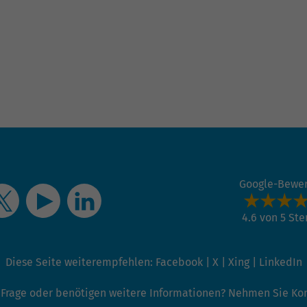
Name
_gat_G-ZN01JG6TS4
Anbieter
Google Analytics
Laufzeit
1 Minute
Dies ist ein von Google Analytics gesetztes Cookie
vom Mustertyp, bei dem das Musterelement auf
dem Namen die eindeutige Identitätsnummer des
Kontos oder der Website enthält, auf das es sich
Zweck
bezieht. Es scheint eine Variation des _gat-Cookies
Google-Bewe
zu sein, das verwendet wird, um die von Google auf
Websites mit hohem Traffic-Aufkommen
4.6 von 5 St
aufgezeichnete Datenmenge zu begrenzen.
Diese Seite weiterempfehlen:
Facebook
|
X
|
Xing
|
LinkedIn
 Frage oder benötigen weitere Informationen? Nehmen Sie Kont