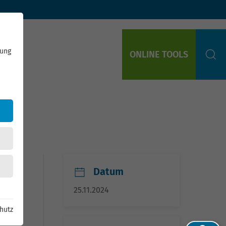
rung
ONLINE TOOLS
S
Datum
25.11.2024
hutz