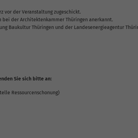
Informationen anonym und weisen eine zufällig
generierte Nummer zu, um eindeutige Besucher zu
 vor der Veranstaltung zugeschickt.
identifizieren.
en bei der Architektenkammer Thüringen anerkannt.
ftung Baukultur Thüringen und der Landesenergieagentur Thür
Name
_gid
Anbieter
Google Analytics
Laufzeit
1 Tag
Dieses Cookie wird von Google Analytics installiert.
nden Sie sich bitte an:
Das Cookie wird verwendet, um Informationen
darüber zu speichern, wie Besucher eine Website
stelle Ressourcenschonung)
nutzen, und hilft bei der Erstellung eines
Zweck
Analyseberichts darüber, wie es der Website geht.
Die erhobenen Daten umfassen die Anzahl der
Besucher, die Quelle, aus der sie stammen, und die
Seiten in anonymisierter Form.