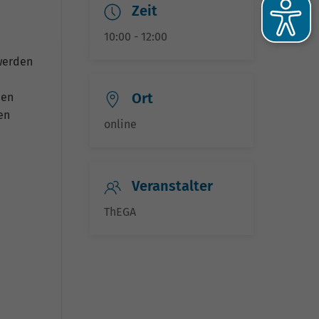
Zeit
10:00 - 12:00
werden
Ort
nen
en
online
Veranstalter
he
ThEGA
-