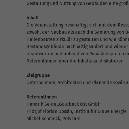
fu
Gestaltung und Nutzung von Gebäuden eine große
Inhalt
Die Veranstaltung beschäftigt sich mit dem Res
S
sowohl der Neubau als auch die Sanierung von B
Di
Hallenbauten zirkulär zu gestalten und wie kön
zu
Bestandsgebäude nachhaltig saniert und wieder 
ve
beantworten und anhand von Praxisbeispielen er
Referent:innen über die Inhalte zu diskutieren
Zielgruppe
E
Unternehmen, Architekten und Planende sowie a
Wi
In
Yo
ReferentInnen
we
Hendrik Seidel,Goldbeck Ost Gmbh
Fridtjof Florian Dossin, Institut für Graue Energie
Michel Schmeck, Polycare