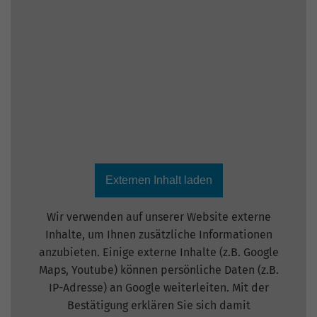
Nutzung der Website für den
Zweck
Analysebericht der Website zu verfolgen.
Die Cookies speichern Informationen
anonym und weisen eine zufällig
generierte Nummer zu, um eindeutige
Besucher zu identifizieren.
Name
_gid
Anbieter
Google Analytics
Externen Inhalt laden
Laufzeit
1 Tag
Wir verwenden auf unserer Website externe
Dieses Cookie wird von Google Analytics
Inhalte, um Ihnen zusätzliche Informationen
installiert. Das Cookie wird verwendet,
anzubieten. Einige externe Inhalte (z.B. Google
um Informationen darüber zu speichern,
Maps, Youtube) können persönliche Daten (z.B.
wie Besucher eine Website nutzen, und
IP-Adresse) an Google weiterleiten. Mit der
hilft bei der Erstellung eines
Zweck
Analyseberichts darüber, wie es der
Bestätigung erklären Sie sich damit