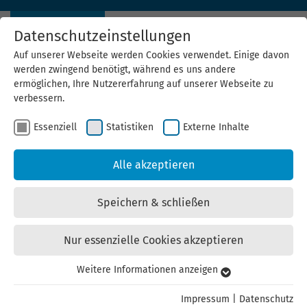
Datenschutzeinstellungen
Auf unserer Webseite werden Cookies verwendet. Einige davon
werden zwingend benötigt, während es uns andere
ermöglichen, Ihre Nutzererfahrung auf unserer Webseite zu
verbessern.
Essenziell
Statistiken
Externe Inhalte
Wissensportal
Wärmepumpe
Alle akzeptieren
Alles, was Sie zur Wärmepumpe
Speichern & schließen
wissen müssen
Nur essenzielle Cookies akzeptieren
Weitere Informationen anzeigen
Essenziell
Das Wissensportal Wärmepumpe
Essenzielle Cookies werden für grundlegende Funktionen der
Impressum
|
Datenschutz