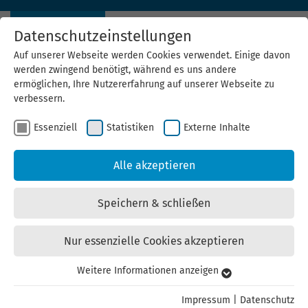
Datenschutzeinstellungen
Auf unserer Webseite werden Cookies verwendet. Einige davon
werden zwingend benötigt, während es uns andere
ermöglichen, Ihre Nutzererfahrung auf unserer Webseite zu
verbessern.
Essenziell
Statistiken
Externe Inhalte
News Archiv
Alle akzeptieren
31.03.2022
Förderprogramm Solar Invest ist zurück
Speichern & schließen
Ab 1. April kehrt die Landesförderung für Solaranlagen
Nur essenzielle Cookies akzeptieren
zurück. Es stehen 10 Millionen Euro für 2022 bereit.
Weitere Informationen anzeigen
Essenziell
weiterlesen
Essenzielle Cookies werden für grundlegende Funktionen der
Impressum
|
Datenschutz