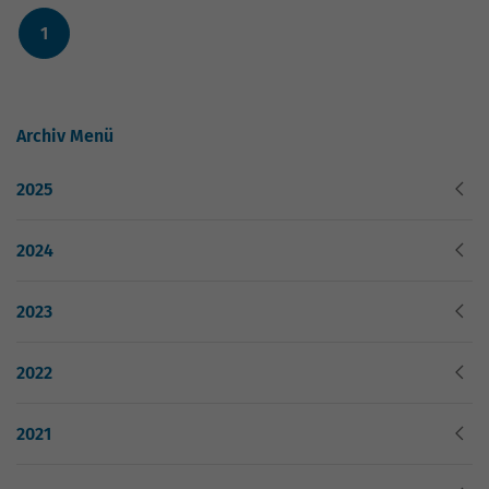
Website geht. Die erhobenen Daten
umfassen die Anzahl der Besucher, die
1
Quelle, aus der sie stammen, und die
Seiten in anonymisierter Form.
Archiv Menü
Name
_gat_G-ZN01JG6TS4
2025
Anbieter
Google Analytics
Laufzeit
1 Minute
2024
Dies ist ein von Google Analytics
2023
gesetztes Cookie vom Mustertyp, bei dem
das Musterelement auf dem Namen die
eindeutige Identitätsnummer des Kontos
2022
oder der Website enthält, auf das es sich
Zweck
bezieht. Es scheint eine Variation des
2021
_gat-Cookies zu sein, das verwendet wird,
um die von Google auf Websites mit