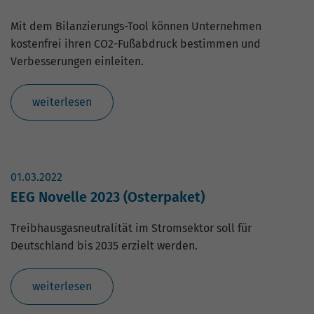
Nutzung der Website für den
Zweck
Analysebericht der Website zu verfolgen.
Mit dem Bilanzierungs-Tool können Unternehmen
Die Cookies speichern Informationen
kostenfrei ihren CO2-Fußabdruck bestimmen und
anonym und weisen eine zufällig
Verbesserungen einleiten.
generierte Nummer zu, um eindeutige
Besucher zu identifizieren.
weiterlesen
Name
_gid
Anbieter
Google Analytics
01.03.2022
Laufzeit
1 Tag
EEG Novelle 2023 (Osterpaket)
Dieses Cookie wird von Google Analytics
Treibhausgasneutralität im Stromsektor soll für
installiert. Das Cookie wird verwendet,
Deutschland bis 2035 erzielt werden.
um Informationen darüber zu speichern,
wie Besucher eine Website nutzen, und
hilft bei der Erstellung eines
weiterlesen
Zweck
Analyseberichts darüber, wie es der