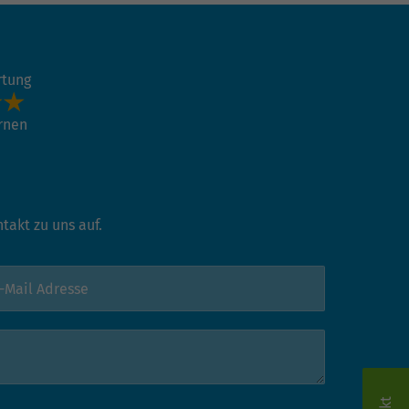
rtung
ernen
akt zu uns auf.