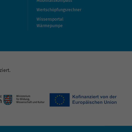
Mobilitätskompass
Wertschöpfungsrechner
Wissensportal
Wärmepumpe
iert.