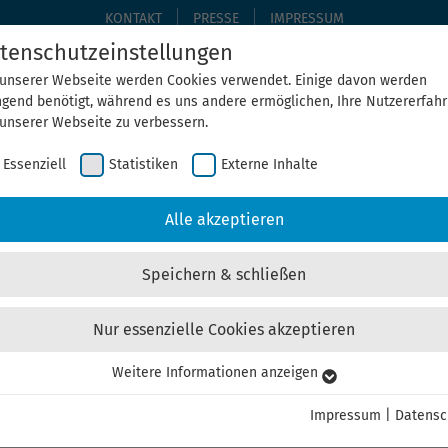
KONTAKT
PRESSE
IMPRESSUM
tenschutzeinstellungen
 unserer Webseite werden Cookies verwendet. Einige davon werden
ngend benötigt, während es uns andere ermöglichen, Ihre Nutzererfah
THEMEN
THEGA ERLEBEN
ÜBER UNS
AKTUELLE
 unserer Webseite zu verbessern.
Essenziell
Statistiken
Externe Inhalte
Home
Aktuelles
Alle akzeptieren
Speichern & schließen
Nur essenzielle Cookies akzeptieren
Weitere Informationen anzeigen
senziell
bildet 100. Lotsen für Elektromobilität
senzielle Cookies werden für grundlegende Funktionen der Webseite
Impressum
|
Datensc
nötigt. Dadurch ist gewährleistet, dass die Webseite einwandfrei