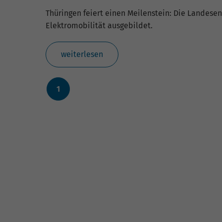
fu
Thüringen feiert einen Meilenstein: Die Landesen
Elektromobilität ausgebildet.
S
weiterlesen
Di
zu
ve
1
E
Wi
In
Yo
we