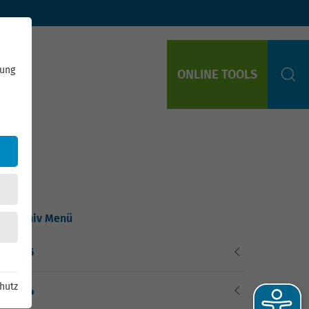
rung
ONLINE TOOLS
S
Archiv Menü
2025
hutz
2024