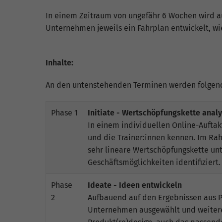
fu
In einem Zeitraum von ungefähr 6 Wochen wird a
Unternehmen jeweils ein Fahrplan entwickelt, wi
S
Di
Inhalte:
zu
ve
An den untenstehenden Terminen werden folgen
Phase 1
Initiate - Wertschöpfungskette anal
In einem individuellen Online-Aufta
E
und die Trainer:innen kennen. Im Ra
Wi
sehr lineare Wertschöpfungskette un
In
Geschäftsmöglichkeiten identifiziert.
Yo
we
Phase
Ideate - Ideen entwickeln
2
Aufbauend auf den Ergebnissen aus Ph
Unternehmen ausgewählt und weitere