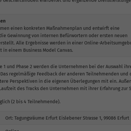
e Geschäftsmodell erarbeitet und ergänzende Dienstleistung
Informationen anonym und weisen eine zufällig
generierte Nummer zu, um eindeutige Besucher zu
identifizieren.
len
ehmen einen konkreten Maßnahmenplan und entwirft eine
Name
_gid
die Gewinnung von internen Befürwortern oder ersten neuen
rstellt. Alle Ergebnisse werden in einer Online-Arbeitsumgeb
Anbieter
Google Analytics
kt in einem Business Model Canvas.
Laufzeit
1 Tag
se 1 und Phase 2 werden die Unternehmen bei der Auswahl ihr
t. Das regelmäßige Feedback der anderen Teilnehmenden und 
Dieses Cookie wird von Google Analytics installiert.
Das Cookie wird verwendet, um Informationen
tere Perspektiven in die eigenen Überlegungen mit ein. Auß
darüber zu speichern, wie Besucher eine Website
aufzeit des Tracks den Unternehmen mit ihrer Erfahrung zur S
nutzen, und hilft bei der Erstellung eines
Zweck
Analyseberichts darüber, wie es der Website geht.
lich (2 bis 4 Teilnehmende).
Die erhobenen Daten umfassen die Anzahl der
Besucher, die Quelle, aus der sie stammen, und die
Ort: Tagungsräume Erfurt Eislebener Strasse 1, 99086 Erfurt
Seiten in anonymisierter Form.