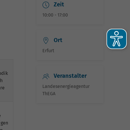
Zeit
10:00 - 17:00
Ort
Erfurt
odik
Veranstalter
ch
he
Landesenergieagentur
äre
ThEGA
-
e
igen