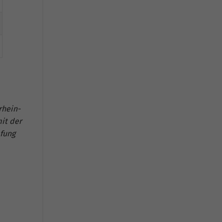
rhein-
it der
pfung