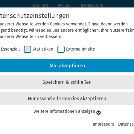
KONTAKT
PRESSE
IMPRESSUM
tenschutzeinstellungen
 unserer Webseite werden Cookies verwendet. Einige davon werden
ngend benötigt, während es uns andere ermöglichen, Ihre Nutzererfah
THEMEN
THEGA ERLEBEN
ÜBER UNS
AKTUELLE
 unserer Webseite zu verbessern.
Essenziell
Statistiken
Externe Inhalte
Home
ThEGA erleben
Alle Veranstaltungen
Alle akzeptieren
Speichern & schließen
Nur essenzielle Cookies akzeptieren
Weitere Informationen anzeigen
senziell
ie Unternehmen unterstützt mithilfe der bewährten
CIRCO-Met
senzielle Cookies werden für grundlegende Funktionen der Webseite
Impressum
|
Datensc
nötigt. Dadurch ist gewährleistet, dass die Webseite einwandfrei
.