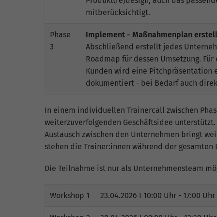
Produkt(re)design, auch das passend
mitberücksichtigt.
Phase
Implement - Maßnahmenplan erstel
3
Abschließend erstellt jedes Untern
Roadmap für dessen Umsetzung. Für 
Kunden wird eine Pitchpräsentation e
dokumentiert - bei Bedarf auch dire
In einem individuellen Trainercall zwischen Pha
weiterzuverfolgenden Geschäftsidee unterstütz
Austausch zwischen den Unternehmen bringt wei
stehen die Trainer:innen während der gesamten L
Die Teilnahme ist nur als Unternehmensteam mög
Workshop 1
23.04.2026 I 10:00 Uhr - 17:00 Uhr