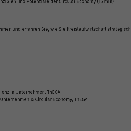
rinzipien und Potenziale der Circular Economy (15 min)
Informationen anonym und weisen eine zufällig
generierte Nummer zu, um eindeutige Besucher zu
identifizieren.
men und erfahren Sie, wie Sie Kreislaufwirtschaft strategisc
Name
_gid
Anbieter
Google Analytics
Laufzeit
1 Tag
Dieses Cookie wird von Google Analytics installiert.
Das Cookie wird verwendet, um Informationen
darüber zu speichern, wie Besucher eine Website
zienz in Unternehmen, ThEGA
nutzen, und hilft bei der Erstellung eines
Zweck
 in Unternehmen & Circular Economy, ThEGA
Analyseberichts darüber, wie es der Website geht.
Die erhobenen Daten umfassen die Anzahl der
Besucher, die Quelle, aus der sie stammen, und die
Seiten in anonymisierter Form.