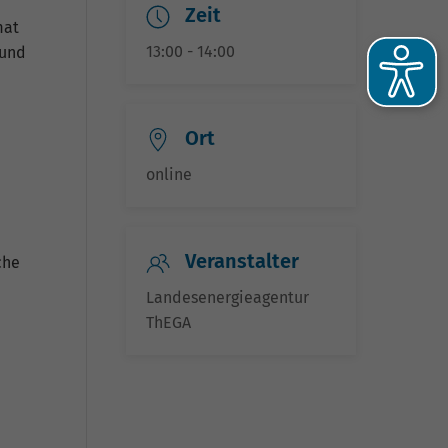
Zeit
mat
13:00 - 14:00
 und
Ort
online
Veranstalter
che
he
Landesenergieagentur
ThEGA
-