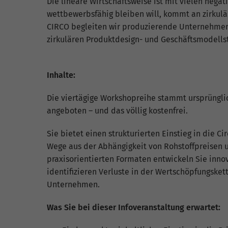
Die lineare Wirtschaftsweise ist mit vielen nega
fu
wettbewerbsfähig bleiben will, kommt an zirkul
CIRCO begleiten wir produzierende Unternehmen b
zirkulären Produktdesign- und Geschäftsmodellst
S
Di
zu
Inhalte:
ve
Die viertägige Workshopreihe stammt ursprüngli
angeboten – und das völlig kostenfrei.
E
Sie bietet einen strukturierten Einstieg in die 
Wege aus der Abhängigkeit von Rohstoffpreisen un
Wi
In
praxisorientierten Formaten entwickeln Sie innov
Yo
identifizieren Verluste in der Wertschöpfungsket
we
Unternehmen.
Was Sie bei dieser Infoveranstaltung erwartet: