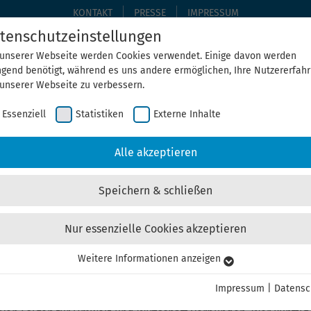
KONTAKT
PRESSE
IMPRESSUM
tenschutzeinstellungen
 unserer Webseite werden Cookies verwendet. Einige davon werden
ngend benötigt, während es uns andere ermöglichen, Ihre Nutzererfah
THEMEN
THEGA ERLEBEN
ÜBER UNS
AKTUELLE
 unserer Webseite zu verbessern.
Essenziell
Statistiken
Externe Inhalte
Home
ThEGA erleben
Alle Veranstaltungen
Alle akzeptieren
Speichern & schließen
Nur essenzielle Cookies akzeptieren
kunftsstrategie für Unternehm
Weitere Informationen anzeigen
senziell
senzielle Cookies werden für grundlegende Funktionen der Webseite
Impressum
|
Datensc
nötigt. Dadurch ist gewährleistet, dass die Webseite einwandfrei