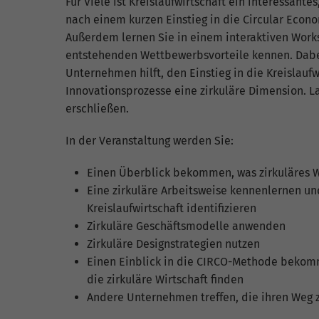
Für Viele ist Kreislaufwirtschaft ein interessant
fu
nach einem kurzen Einstieg in die Circular Econ
Außerdem lernen Sie in einem interaktiven Work
entstehenden Wettbewerbsvorteile kennen. Dabei
S
Unternehmen hilft, den Einstieg in die Kreislaufw
Di
Innovationsprozesse eine zirkuläre Dimension. La
zu
erschließen.
ve
In der Veranstaltung werden Sie:
Einen Überblick bekommen, was zirkuläres 
E
Eine zirkuläre Arbeitsweise kennenlernen un
Wi
Kreislaufwirtschaft identifizieren
In
Zirkuläre Geschäftsmodelle anwenden
Yo
Zirkuläre Designstrategien nutzen
we
Einen Einblick in die CIRCO-Methode bekomm
die zirkuläre Wirtschaft finden
Andere Unternehmen treffen, die ihren Weg z