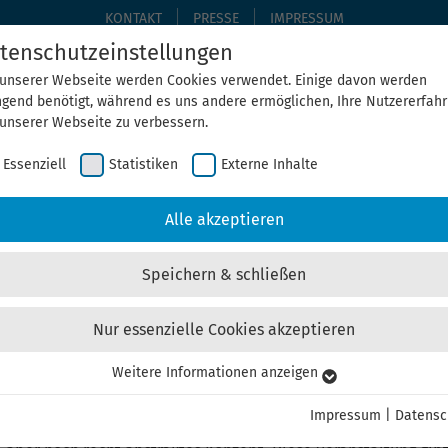
KONTAKT
PRESSE
IMPRESSUM
tenschutzeinstellungen
 unserer Webseite werden Cookies verwendet. Einige davon werden
ngend benötigt, während es uns andere ermöglichen, Ihre Nutzererfah
THEMEN
THEGA ERLEBEN
ÜBER UNS
AKTUELLE
 unserer Webseite zu verbessern.
Essenziell
Statistiken
Externe Inhalte
Home
ThEGA erleben
Alle Veranstaltungen
Alle akzeptieren
Speichern & schließen
Nur essenzielle Cookies akzeptieren
nternehmen erkennen, gestalte
Weitere Informationen anzeigen
senziell
senzielle Cookies werden für grundlegende Funktionen der Webseite
Impressum
|
Datensc
nötigt. Dadurch ist gewährleistet, dass die Webseite einwandfrei