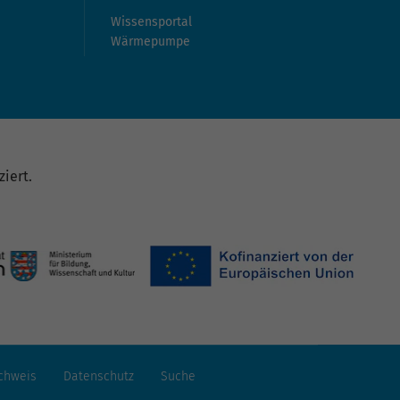
Wissensportal
Wärmepumpe
iert.
chweis
Datenschutz
Suche