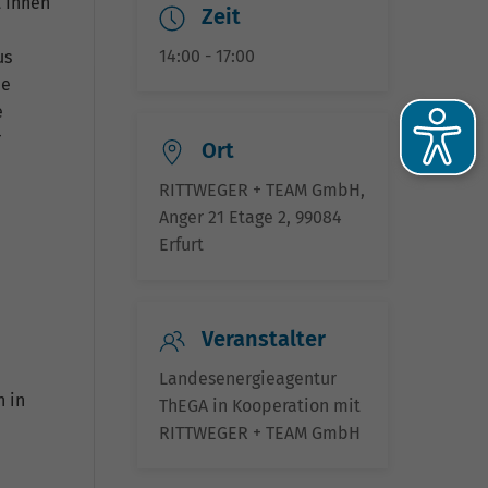
t Ihnen
Zeit
14:00 - 17:00
us
ie
e
r
Ort
RITTWEGER + TEAM GmbH,
Anger 21 Etage 2, 99084
Erfurt
he
Veranstalter
Landesenergieagentur
n in
-
ThEGA in Kooperation mit
RITTWEGER + TEAM GmbH