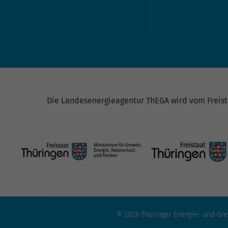
Die Landesenergieagentur ThEGA wird vom Freista
© 2026 Thüringer Energie- und G