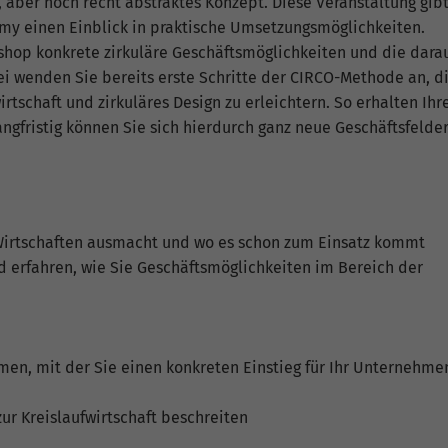
es, aber noch recht abstraktes Konzept. Diese Veranstaltung gib
nktioniert.
omy einen Einblick in praktische Umsetzungsmöglichkeiten.
Cookie-Informationen anzeigen
Name
cookie_optin
shop konkrete zirkuläre Geschäftsmöglichkeiten und die dara
 wenden Sie bereits erste Schritte der CIRCO-Methode an, d
Anbieter
TYPO3
tatistiken
irtschaft und zirkuläres Design zu erleichtern. So erhalten Ihr
ese Gruppe beinhaltet alle Skripte für analytisches Tracking und
ngfristig können Sie sich hierdurch ganz neue Geschäftsfelde
Laufzeit
1 Monat
gehörige Cookies. Es hilft uns die Nutzererfahrung der Website zu
rbessern.
Zweck
Enthält die gewählten Tracking-Optin-Einstellungen.
Cookie-Informationen anzeigen
Name
_ga
Wirtschaften ausmacht und wo es schon zum Einsatz kommt
Anbieter
Google Analytics
xterne Inhalte
d erfahren, wie Sie Geschäftsmöglichkeiten im Bereich der
r verwenden auf unserer Website externe Inhalte, um Ihnen zusätzlic
Laufzeit
2 Jahre
formationen anzubieten. Einige externe Inhalte (z.B. Google Maps,
utube) können persönliche Daten (z.B. IP-Adresse) an Google
Dieses Cookie wird von Google Analytics installiert.
iterleiten. Mit der Bestätigung erklären Sie sich damit einverstanden.
en, mit der Sie einen konkreten Einstieg für Ihr Unternehme
Das Cookie wird verwendet, um Besucher-, Sitzungs
und Kampagnendaten zu berechnen und die
Nutzung der Website für den Analysebericht der
ur Kreislaufwirtschaft beschreiten
Zweck
Website zu verfolgen. Die Cookies speichern