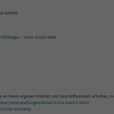
Name
_gat_G-ZN01JG6TS4
Team GmbH)
Anbieter
Google Analytics
Laufzeit
1 Minute
er
Rittweger + Team GmbH
statt.
Dies ist ein von Google Analytics gesetztes Cookie
vom Mustertyp, bei dem das Musterelement auf
dem Namen die eindeutige Identitätsnummer des
Kontos oder der Website enthält, auf das es sich
Zweck
bezieht. Es scheint eine Variation des _gat-Cookies
zu sein, das verwendet wird, um die von Google auf
Websites mit hohem Traffic-Aufkommen
aufgezeichnete Datenmenge zu begrenzen.
ie an Ihrem eigenen Produkt und Geschäftsmodell arbeiten, 
eben/veranstaltungen/detail/circo-track-2-2026/
.
circular-economy
.