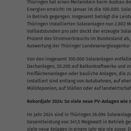
fu
Thüringen hat einen Meilenstein beim Ausbau d
Energien erreicht: Im Januar ist die 100.000. Sol
in Betrieb gegangen. Insgesamt beträgt die Leistu
Thüringen installierten Solaranlagen nun 2.802 M
S
Volllaststunden pro Jahr deckt der erzeugte Sol
Di
Prozent des Stromverbrauchs im Bundesland ab,
zu
Auswertung der Thüringer Landesenergieagentur 
ve
Von den insgesamt 100.000 Solaranlagen entfalle
Dachanlagen, 20.200 auf Balkonkraftwerke und m
Freiflächenanlagen oder bauliche Anlagen, die z
E
installiert sind entlang von Autobahnen, auf eh
Wi
Mülldeponien, auf Ställen oder auf landwirtschaf
In
Yo
Rekordjahr 2024: So viele neue PV-Anlagen wie n
we
Im Jahr 2024 sind in Thüringen 26.094 Solaranlag
Gesamtleistung von 341,5 Megawatt in Betrieb ge
viele neue Anlagen in einem Jahr wie nie zuvor. D