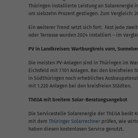
Thüringen installierte Leistung an Solarenergie 
um siebzehn Prozent gestiegen. Zum Vergleich: 2
Ein weiterer Trend setzt sich fort: Fast jede zwe
oder Terrasse wurden 2024 installiert – im Verglei
PV in Landkreisen: Wartburgkreis vorn, Sonneber
Die meisten PV-Anlagen sind in Thüringen im Wart
Eichsfeld mit 7.101 Anlagen. Bei den kreisfreien 
in Südthüringen noch erhebliches Ausbaupotenzia
mit 1.220 Anlagen bei den kreisfreien Städten.
ThEGA mit breitem Solar-Beratungsangebot
Die Servicestelle Solarenergie der ThEGA berä
mit dem
Thüringer Solarrechner
prüfen, wie wirt
haben diesen kostenlosen Service genutzt.