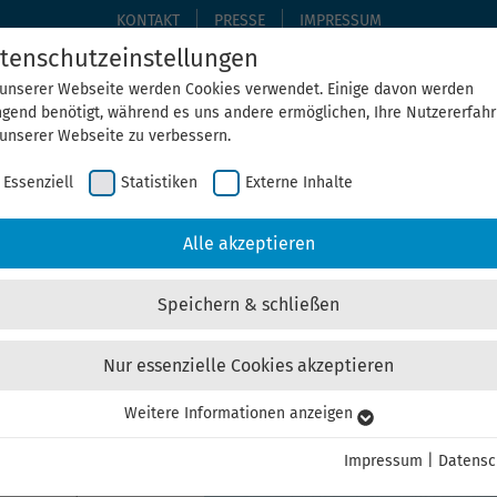
KONTAKT
PRESSE
IMPRESSUM
tenschutzeinstellungen
 unserer Webseite werden Cookies verwendet. Einige davon werden
ngend benötigt, während es uns andere ermöglichen, Ihre Nutzererfah
THEMEN
THEGA ERLEBEN
ÜBER UNS
AKTUELLE
 unserer Webseite zu verbessern.
Essenziell
Statistiken
Externe Inhalte
Home
Aktuelles
Alle akzeptieren
Speichern & schließen
Nur essenzielle Cookies akzeptieren
n Thüringen in Betrieb genomm
Weitere Informationen anzeigen
senziell
senzielle Cookies werden für grundlegende Funktionen der Webseite
Impressum
|
Datensc
nötigt. Dadurch ist gewährleistet, dass die Webseite einwandfrei