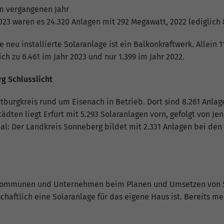
Informationen anonym und weisen eine zufällig
im vergangenen Jahr
generierte Nummer zu, um eindeutige Besucher zu
023 waren es 24.320 Anlagen mit 292 Megawatt, 2022 lediglich 
identifizieren.
ite neu installierte Solaranlage ist ein Balkonkraftwerk. Allei
ch zu 6.461 im Jahr 2023 und nur 1.399 im Jahr 2022.
Name
_gid
g Schlusslicht
Anbieter
Google Analytics
burgkreis rund um Eisenach in Betrieb. Dort sind 8.261 Anlagen
Laufzeit
1 Tag
Städten liegt Erfurt mit 5.293 Solaranlagen vorn, gefolgt von J
l: Der Landkreis Sonneberg bildet mit 2.331 Anlagen bei den
Dieses Cookie wird von Google Analytics installiert.
Das Cookie wird verwendet, um Informationen
darüber zu speichern, wie Besucher eine Website
nutzen, und hilft bei der Erstellung eines
Zweck
Analyseberichts darüber, wie es der Website geht.
Die erhobenen Daten umfassen die Anzahl der
t Kommunen und Unternehmen beim Planen und Umsetzen von S
Besucher, die Quelle, aus der sie stammen, und die
schaftlich eine Solaranlage für das eigene Haus ist. Bereits m
Seiten in anonymisierter Form.