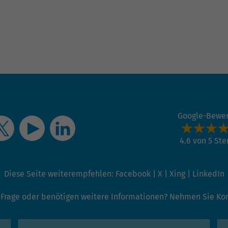
Name
_gat_G-ZN01JG6TS4
Anbieter
Google Analytics
Laufzeit
1 Minute
Dies ist ein von Google Analytics gesetztes Cookie
vom Mustertyp, bei dem das Musterelement auf
dem Namen die eindeutige Identitätsnummer des
Google-Bewe
Kontos oder der Website enthält, auf das es sich
Zweck
bezieht. Es scheint eine Variation des _gat-Cookies
zu sein, das verwendet wird, um die von Google auf
4.6 von 5 St
Websites mit hohem Traffic-Aufkommen
aufgezeichnete Datenmenge zu begrenzen.
Diese Seite weiterempfehlen:
Facebook
|
X
|
Xing
|
LinkedIn
 Frage oder benötigen weitere Informationen? Nehmen Sie Kont