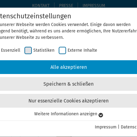
KONTAKT
PRESSE
IMPRESSUM
tenschutzeinstellungen
 unserer Webseite werden Cookies verwendet. Einige davon werden
ngend benötigt, während es uns andere ermöglichen, Ihre Nutzererfah
THEMEN
THEGA ERLEBEN
ÜBER UNS
AKTUELLE
 unserer Webseite zu verbessern.
Essenziell
Statistiken
Externe Inhalte
Home
Aktuelles
Alle akzeptieren
Speichern & schließen
Nur essenzielle Cookies akzeptieren
ie-Zertifikat für einen Wohlfa
Weitere Informationen anzeigen
senziell
senzielle Cookies werden für grundlegende Funktionen der Webseite
Impressum
|
Datensc
nötigt. Dadurch ist gewährleistet, dass die Webseite einwandfrei