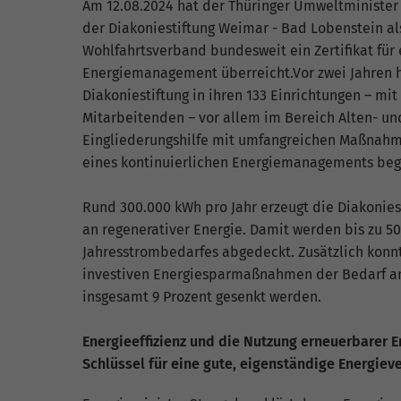
fu
Am 12.08.2024 hat der Thüringer Umweltminister
der Diakoniestiftung Weimar - Bad Lobenstein al
Wohlfahrtsverband bundesweit ein Zertifikat für 
Energiemanagement überreicht.Vor zwei Jahren h
S
Diakoniestiftung in ihren 133 Einrichtungen – mit 
Di
Mitarbeitenden – vor allem im Bereich Alten- un
zu
Eingliederungshilfe mit umfangreichen Maßnah
ve
eines kontinuierlichen Energiemanagements be
Rund 300.000 kWh pro Jahr erzeugt die Diakonies
an regenerativer Energie. Damit werden bis zu 50
E
Jahresstrombedarfes abgedeckt. Zusätzlich konnt
Wi
investiven Energiesparmaßnahmen der Bedarf a
In
Yo
insgesamt 9 Prozent gesenkt werden.
we
Energieeffizienz und die Nutzung erneuerbarer E
Schlüssel für eine gute, eigenständige Energiev