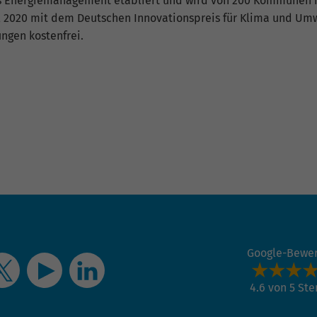
 Energiemanagement etabliert und wird von 200 Kommunen i
2020 mit dem Deutschen Innovationspreis für Klima und Umwel
Name
_gat_G-ZN01JG6TS4
ngen kostenfrei.
Anbieter
Google Analytics
Laufzeit
1 Minute
Dies ist ein von Google Analytics gesetztes Cookie
vom Mustertyp, bei dem das Musterelement auf
dem Namen die eindeutige Identitätsnummer des
Kontos oder der Website enthält, auf das es sich
Zweck
bezieht. Es scheint eine Variation des _gat-Cookies
zu sein, das verwendet wird, um die von Google auf
Websites mit hohem Traffic-Aufkommen
aufgezeichnete Datenmenge zu begrenzen.
Google-Bewe
4.6 von 5 St