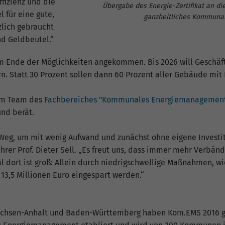
ffizienz und die
Informationen anonym und weisen eine zufällig
Übergabe des Energie-Zertifikat an di
 für eine gute,
generierte Nummer zu, um eindeutige Besucher zu
ganzheitliches Kommunal
identifizieren.
zlich gebraucht
nd Geldbeutel.“
Name
_gid
m Ende der Möglichkeiten angekommen. Bis 2026 will Geschäfts
ern. Statt 30 Prozent sollen dann 60 Prozent aller Gebäude m
Anbieter
Google Analytics
rem Team des
Fachbereiches "Kommunales Energiemanagement
Laufzeit
1 Tag
und berät.
Dieses Cookie wird von Google Analytics installiert.
Weg, um mit wenig Aufwand und zunächst ohne eigene Investi
Das Cookie wird verwendet, um Informationen
hrer Prof. Dieter Sell. „Es freut uns, dass immer mehr Verbä
darüber zu speichern, wie Besucher eine Website
nutzen, und hilft bei der Erstellung eines
ial dort ist groß: Allein durch niedrigschwellige Maßnahmen, w
Zweck
Analyseberichts darüber, wie es der Website geht.
13,5 Millionen Euro eingespart werden.“
Die erhobenen Daten umfassen die Anzahl der
Besucher, die Quelle, aus der sie stammen, und die
Seiten in anonymisierter Form.
achsen-Anhalt und Baden-Württemberg haben Kom.EMS 2016 gem