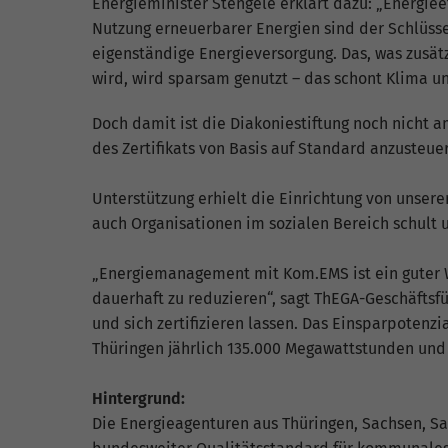
Energieminister Stengele erklärt dazu: „Energiee
Nutzung erneuerbarer Energien sind der Schlüssel
eigenständige Energieversorgung. Das, was zusät
wird, wird sparsam genutzt – das schont Klima u
Doch damit ist die Diakoniestiftung noch nicht a
des Zertifikats von Basis auf Standard anzusteu
Unterstützung erhielt die Einrichtung von unse
auch Organisationen im sozialen Bereich schult 
„Energiemanagement mit Kom.EMS ist ein guter 
dauerhaft zu reduzieren“, sagt ThEGA-Geschäftsfü
und sich zertifizieren lassen. Das Einsparpotenz
Thüringen jährlich 135.000 Megawattstunden und 
Hintergrund:
Die Energieagenturen aus Thüringen, Sachsen, S