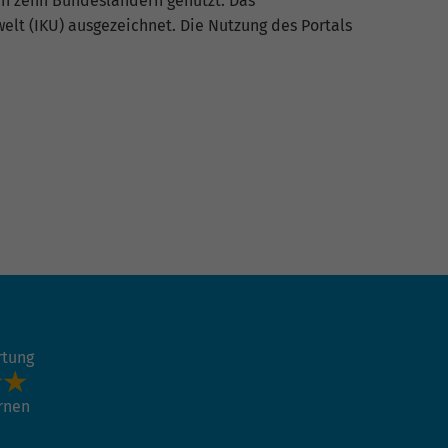
n zehn Bundesländern genutzt. Das
t (IKU) ausgezeichnet. Die Nutzung des Portals
rtung
ernen