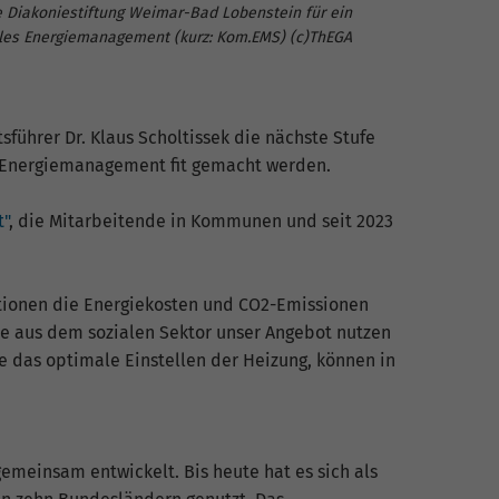
e Diakoniestiftung Weimar-Bad Lobenstein für ein
es Energiemanagement (kurz: Kom.EMS) (c)ThEGA
führer Dr. Klaus Scholtissek die nächste Stufe
it Energiemanagement fit gemacht werden.
"
, die Mitarbeitende in Kommunen und seit 2023
tionen die Energiekosten und CO2-Emissionen
nde aus dem sozialen Sektor unser Angebot nutzen
ie das optimale Einstellen der Heizung, können in
einsam entwickelt. Bis heute hat es sich als