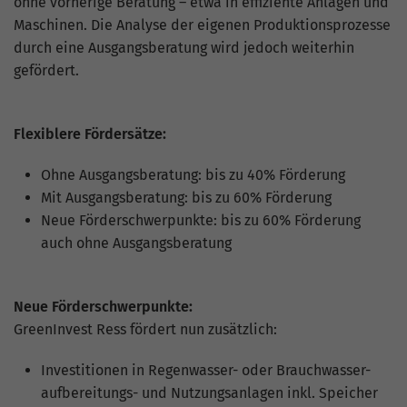
ohne vorherige Beratung – etwa in effiziente Anlagen und
Website geht. Die erhobenen Daten
umfassen die Anzahl der Besucher, die
Maschinen. Die Analyse der eigenen Produktionsprozesse
Quelle, aus der sie stammen, und die
durch eine Ausgangsberatung wird jedoch weiterhin
Seiten in anonymisierter Form.
gefördert.
Name
_gat_G-ZN01JG6TS4
Flexiblere Fördersätze:
Anbieter
Google Analytics
Ohne Ausgangsberatung: bis zu 40% Förderung
Mit Ausgangsberatung: bis zu 60% Förderung
Laufzeit
1 Minute
Neue Förderschwerpunkte: bis zu 60% Förderung
auch ohne Ausgangsberatung
Dies ist ein von Google Analytics
gesetztes Cookie vom Mustertyp, bei dem
das Musterelement auf dem Namen die
Neue Förderschwerpunkte:
eindeutige Identitätsnummer des Kontos
oder der Website enthält, auf das es sich
GreenInvest Ress fördert nun zusätzlich:
Zweck
bezieht. Es scheint eine Variation des
_gat-Cookies zu sein, das verwendet wird,
Investitionen in Regenwasser- oder Brauchwasser-
um die von Google auf Websites mit
aufbereitungs- und Nutzungsanlagen inkl. Speicher