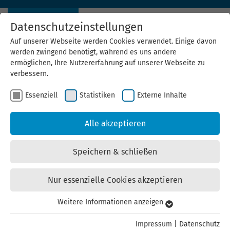
Datenschutzeinstellungen
Auf unserer Webseite werden Cookies verwendet. Einige davon
werden zwingend benötigt, während es uns andere
ermöglichen, Ihre Nutzererfahrung auf unserer Webseite zu
verbessern.
Essenziell
Statistiken
Externe Inhalte
GreenInvest Ress: Thüringer
Alle akzeptieren
Förderprogramm mit
Speichern & schließen
verbesserten Bedingungen
Nur essenzielle Cookies akzeptieren
01.07.2025
Weitere Informationen anzeigen
Essenziell
Essenzielle Cookies werden für grundlegende Funktionen der
Impressum
|
Datenschutz