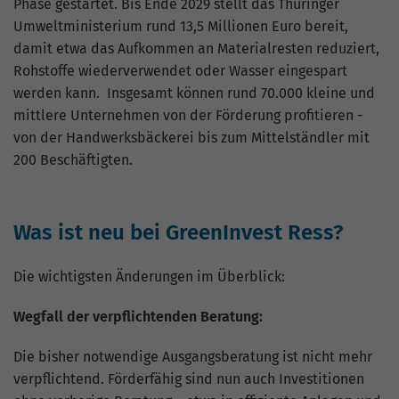
Phase gestartet. Bis Ende 2029 stellt das Thüringer
Nutzung der Website für den
Zweck
Analysebericht der Website zu verfolgen.
Umweltministerium rund 13,5 Millionen Euro bereit,
Die Cookies speichern Informationen
damit etwa das Aufkommen an Materialresten reduziert,
anonym und weisen eine zufällig
Rohstoffe wiederverwendet oder Wasser eingespart
generierte Nummer zu, um eindeutige
werden kann. Insgesamt können rund 70.000 kleine und
Besucher zu identifizieren.
mittlere Unternehmen von der Förderung profitieren -
von der Handwerksbäckerei bis zum Mittelständler mit
200 Beschäftigten.
Name
_gid
Anbieter
Google Analytics
Was ist neu bei GreenInvest Ress?
Laufzeit
1 Tag
Die wichtigsten Änderungen im Überblick:
Dieses Cookie wird von Google Analytics
installiert. Das Cookie wird verwendet,
Wegfall der verpflichtenden Beratung:
um Informationen darüber zu speichern,
wie Besucher eine Website nutzen, und
Die bisher notwendige Ausgangsberatung ist nicht mehr
hilft bei der Erstellung eines
Zweck
verpflichtend. Förderfähig sind nun auch Investitionen
Analyseberichts darüber, wie es der