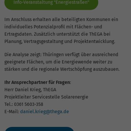
hohem Traffic-Aufkommen
Info-Veranstaltung "Energiestraßen"
aufgezeichnete Datenmenge zu
begrenzen.
Im Anschluss erhalten alle beteiligten Kommunen ein
individuelles Potenzialprofil mit Flächen- und
Ertragsdaten. Zusätzlich unterstützt die ThEGA bei
Planung, Vertragsgestaltung und Projektentwicklung.
Die Analyse zeigt: Thüringen verfügt über ausreichend
geeignete Flächen, um die Energiewende weiter zu
stärken und die regionale Wertschöpfung auszubauen.
Ihr Ansprechpartner für Fragen
:
Herr Daniel Krieg, ThEGA
Projektleiter Servicestelle Solarenergie
Tel.: 0361 5603-358
E-Mail:
daniel.krieg@thega.de