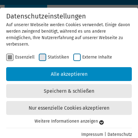
Datenschutzeinstellungen
Auf unserer Webseite werden Cookies verwendet. Einige davon
werden zwingend benötigt, während es uns andere
ermöglichen, Ihre Nutzererfahrung auf unserer Webseite zu
verbessern.
Essenziell
Statistiken
Externe Inhalte
ThEGA-Analyse: Großes
Alle akzeptieren
Solarpotenzial entlang
Speichern & schließen
Thüringer Autobahnen und
Nur essenzielle Cookies akzeptieren
Bahnstrecken
Weitere Informationen anzeigen
Essenziell
14.11.2025
Essenzielle Cookies werden für grundlegende Funktionen der
Impressum
|
Datenschutz