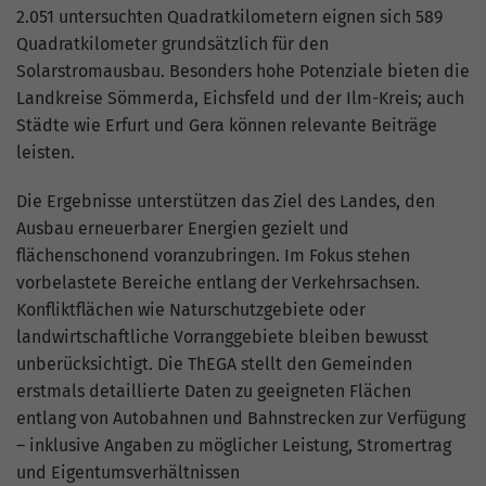
Nutzung der Website für den
2.051 untersuchten Quadratkilometern eignen sich 589
Zweck
Analysebericht der Website zu verfolgen.
Quadratkilometer grundsätzlich für den
Die Cookies speichern Informationen
Solarstromausbau. Besonders hohe Potenziale bieten die
anonym und weisen eine zufällig
Landkreise Sömmerda, Eichsfeld und der Ilm-Kreis; auch
generierte Nummer zu, um eindeutige
Städte wie Erfurt und Gera können relevante Beiträge
Besucher zu identifizieren.
leisten.
Name
_gid
Die Ergebnisse unterstützen das Ziel des Landes, den
Ausbau erneuerbarer Energien gezielt und
Anbieter
Google Analytics
flächenschonend voranzubringen. Im Fokus stehen
vorbelastete Bereiche entlang der Verkehrsachsen.
Laufzeit
1 Tag
Konfliktflächen wie Naturschutzgebiete oder
landwirtschaftliche Vorranggebiete bleiben bewusst
Dieses Cookie wird von Google Analytics
unberücksichtigt. Die ThEGA stellt den Gemeinden
installiert. Das Cookie wird verwendet,
erstmals detaillierte Daten zu geeigneten Flächen
um Informationen darüber zu speichern,
entlang von Autobahnen und Bahnstrecken zur Verfügung
wie Besucher eine Website nutzen, und
hilft bei der Erstellung eines
– inklusive Angaben zu möglicher Leistung, Stromertrag
Zweck
Analyseberichts darüber, wie es der
und Eigentumsverhältnissen