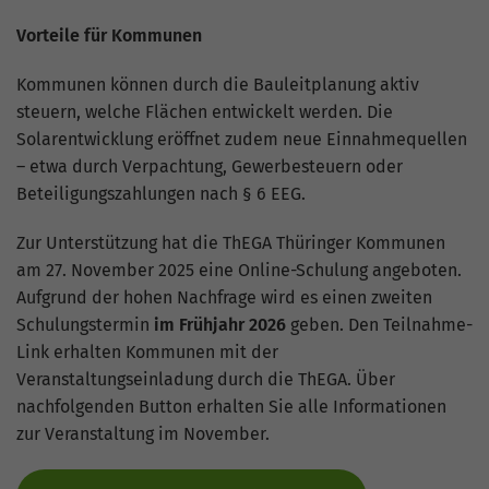
Website geht. Die erhobenen Daten
umfassen die Anzahl der Besucher, die
Vorteile für Kommunen
Quelle, aus der sie stammen, und die
Seiten in anonymisierter Form.
Kommunen können durch die Bauleitplanung aktiv
steuern, welche Flächen entwickelt werden. Die
Solarentwicklung eröffnet zudem neue Einnahmequellen
Name
_gat_G-ZN01JG6TS4
– etwa durch Verpachtung, Gewerbesteuern oder
Beteiligungszahlungen nach § 6 EEG.
Anbieter
Google Analytics
Zur Unterstützung hat die ThEGA Thüringer Kommunen
Laufzeit
1 Minute
am 27. November 2025 eine Online-Schulung angeboten.
Aufgrund der hohen Nachfrage wird es einen zweiten
Dies ist ein von Google Analytics
gesetztes Cookie vom Mustertyp, bei dem
Schulungstermin
im Frühjahr 2026
geben. Den Teilnahme-
das Musterelement auf dem Namen die
Link erhalten Kommunen mit der
eindeutige Identitätsnummer des Kontos
Veranstaltungseinladung durch die ThEGA. Über
oder der Website enthält, auf das es sich
nachfolgenden Button erhalten Sie alle Informationen
Zweck
bezieht. Es scheint eine Variation des
zur Veranstaltung im November.
_gat-Cookies zu sein, das verwendet wird,
um die von Google auf Websites mit