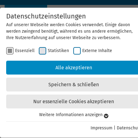
Datenschutzeinstellungen
Auf unserer Webseite werden Cookies verwendet. Einige davon
werden zwingend benötigt, während es uns andere ermöglichen,
Ihre Nutzererfahrung auf unserer Webseite zu verbessern.
Essenziell
Statistiken
Externe Inhalte
Alle akzeptieren
Thüringen setzt weiter auf
Speichern & schließen
Solarenergie: Mehr als
12.600 Solaranlagen im
Nur essenzielle Cookies akzeptieren
ersten Halbjahr 2024
Weitere Informationen anzeigen
Essenziell
installiert
Essenzielle Cookies werden für grundlegende Funktionen der
Impressum
|
Datenschu
Webseite benötigt. Dadurch ist gewährleistet, dass die Webseite