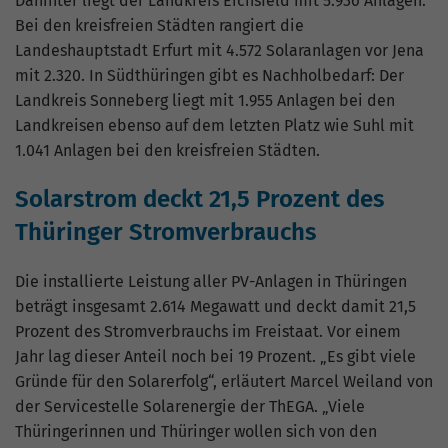
Dahinter liegt der Landkreis Eichsfeld mit 5.936 Anlagen.
Seiten in anonymisierter Form.
Bei den kreisfreien Städten rangiert die
Landeshauptstadt Erfurt mit 4.572 Solaranlagen vor Jena
Name
_gat_G-ZN01JG6TS4
mit 2.320. In Südthüringen gibt es Nachholbedarf: Der
Landkreis Sonneberg liegt mit 1.955 Anlagen bei den
Anbieter
Google Analytics
Landkreisen ebenso auf dem letzten Platz wie Suhl mit
1.041 Anlagen bei den kreisfreien Städten.
Laufzeit
1 Minute
Solarstrom deckt 21,5 Prozent des
Dies ist ein von Google Analytics gesetztes
Thüringer Stromverbrauchs
Cookie vom Mustertyp, bei dem das
Musterelement auf dem Namen die
eindeutige Identitätsnummer des Kontos
Die installierte Leistung aller PV-Anlagen in Thüringen
oder der Website enthält, auf das es sich
beträgt insgesamt 2.614 Megawatt und deckt damit 21,5
Zweck
bezieht. Es scheint eine Variation des _gat-
Prozent des Stromverbrauchs im Freistaat. Vor einem
Cookies zu sein, das verwendet wird, um die
Jahr lag dieser Anteil noch bei 19 Prozent. „Es gibt viele
von Google auf Websites mit hohem Traffic-
Gründe für den Solarerfolg“, erläutert Marcel Weiland von
Aufkommen aufgezeichnete Datenmenge zu
begrenzen.
der Servicestelle Solarenergie der ThEGA. „Viele
Thüringerinnen und Thüringer wollen sich von den