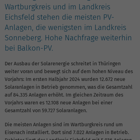
verfolgen. Die Cookies speichern
Wartburgkreis und im Landkreis
Informationen anonym und weisen eine
Eichsfeld stehen die meisten PV-
zufällig generierte Nummer zu, um
eindeutige Besucher zu identifizieren.
Anlagen, die wenigsten im Landkreis
Sonneberg. Hohe Nachfrage weiterhin
Name
_gid
bei Balkon-PV.
Anbieter
Google Analytics
Der Ausbau der Solarenergie schreitet in Thüringen
weiter voran und bewegt sich auf dem hohen Niveau des
Laufzeit
1 Tag
Vorjahrs: Im ersten Halbjahr 2024 wurden 12.672 neue
Dieses Cookie wird von Google Analytics
Solaranlagen in Betrieb genommen, was die Gesamtzahl
installiert. Das Cookie wird verwendet, um
auf 84.335 Anlagen erhöht. Im gleichen Zeitraum des
Informationen darüber zu speichern, wie
Vorjahrs waren es 12.108 neue Anlagen bei einer
Besucher eine Website nutzen, und hilft bei
Gesamtzahl von 59.727 Solaranlagen.
Zweck
der Erstellung eines Analyseberichts darüber,
wie es der Website geht. Die erhobenen
Die meisten Anlagen sind im Wartburgkreis rund um
Daten umfassen die Anzahl der Besucher,
Eisenach installiert. Dort sind 7.022 Anlagen in Betrieb.
die Quelle, aus der sie stammen, und die