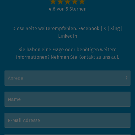
Themen
Kommunaler Klimaschutz
Erneuerbare Energien
Energie- und Ressourceneffizienz
Nachhaltige Mobilität
Klimafreundliche Wärme
Weitere Klimaschutzprojekte
ThEGA erleben
Alle Veranstaltungen
Thüringer Energie-Konferenz (TEK)
Feierabendtalks
REKON - Thüringer Ressourcenkonferenz