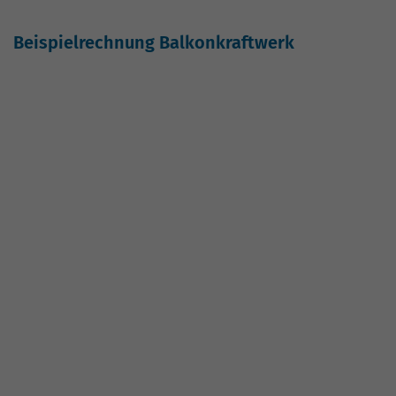
zurück zur Übersicht
Google-Bewertung
4.6 von 5 Sternen
Diese Seite weiterempfehlen:
Facebook
|
X
|
Xing
|
LinkedIn
Sie haben eine Frage oder benötigen weitere
Informationen? Nehmen Sie Kontakt zu uns auf.