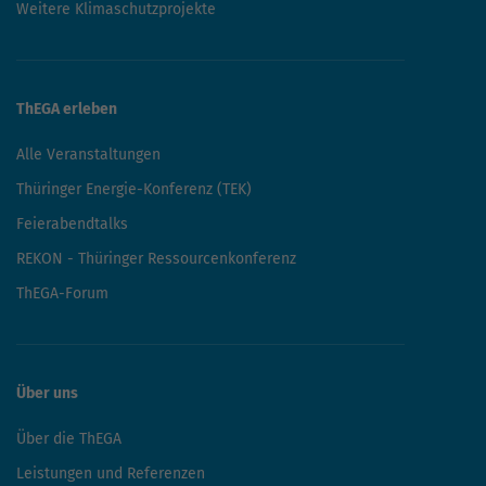
Veranstaltungen
Publikationen
Newsletter
Presse
Online Tools
Energieatlas Thüringen
Thüringer Solarrechner
ThEMS
ecocockpit
Thüringer Bauwegweiser
Einsparrechner Straßenbeleuchtung
Unternehmensdatenbank
Mobilitätskompass