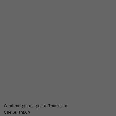
Biogasanlagen in Thüringen
Quelle: ThEGA
Grafik herunterladen