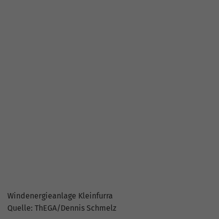
Windenergieanlage
Windenergieanlage Kleinfurra
Quelle: ThEGA/Dennis Schmelz
Bild herunterladen
Windenergieanlage