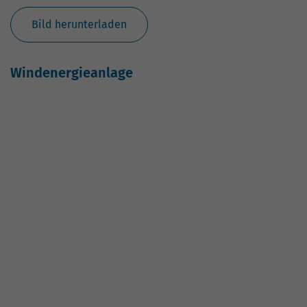
Windenergieanlage Kleinfurra
Quelle: ThEGA/Dennis Schmelz
Bild herunterladen