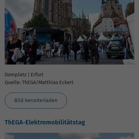
Nutzung der Website für den
Zweck
Analysebericht der Website zu verfolgen.
Die Cookies speichern Informationen
anonym und weisen eine zufällig
generierte Nummer zu, um eindeutige
Besucher zu identifizieren.
Name
_gid
Anbieter
Google Analytics
Domplatz | Erfurt
Quelle: ThEGA/Matthias Eckert
Laufzeit
1 Tag
Dieses Cookie wird von Google Analytics
Bild herunterladen
installiert. Das Cookie wird verwendet,
um Informationen darüber zu speichern,
wie Besucher eine Website nutzen, und
ThEGA-Elektromobilitätstag
hilft bei der Erstellung eines
Zweck
Analyseberichts darüber, wie es der