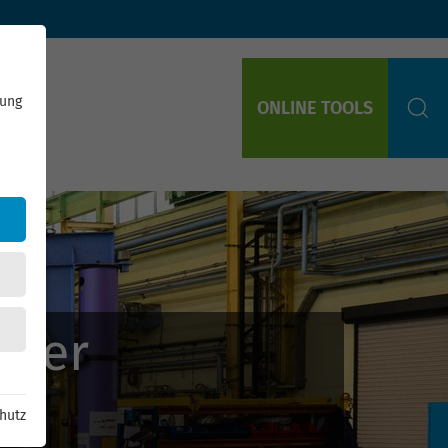
rung
ONLINE TOOLS
S
nger
hutz