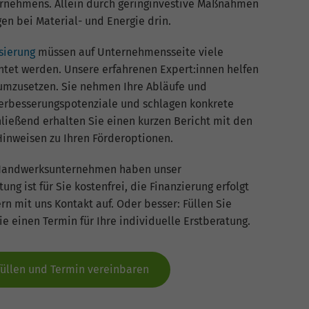
ternehmens. Allein durch geringinvestive Maßnahmen
Name
_gat_G-ZN01JG6TS4
ngen bei Material- und Energie drin.
Anbieter
Google Analytics
sierung
müssen auf Unternehmensseite viele
htet werden. Unsere erfahrenen Expert:innen helfen
Laufzeit
1 Minute
 umzusetzen. Sie nehmen Ihre Abläufe und
 Verbesserungspotenziale und schlagen konkrete
Dies ist ein von Google Analytics gesetztes Cookie
ießend erhalten Sie einen kurzen Bericht mit den
vom Mustertyp, bei dem das Musterelement auf
Hinweisen zu Ihren Förderoptionen.
dem Namen die eindeutige Identitätsnummer des
Kontos oder der Website enthält, auf das es sich
Zweck
d Handwerksunternehmen haben unser
bezieht. Es scheint eine Variation des _gat-Cookies
ng ist für Sie kostenfrei, die Finanzierung erfolgt
zu sein, das verwendet wird, um die von Google auf
n mit uns Kontakt auf. Oder besser: Füllen Sie
Websites mit hohem Traffic-Aufkommen
aufgezeichnete Datenmenge zu begrenzen.
 einen Termin für Ihre individuelle Erstberatung.
üllen und Termin vereinbaren