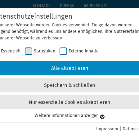
KONTAKT
PRESSE
IMPRESSUM
tenschutzeinstellungen
 unserer Webseite werden Cookies verwendet. Einige davon werden
ngend benötigt, während es uns andere ermöglichen, Ihre Nutzererfah
THEMEN
THEGA ERLEBEN
ÜBER UNS
AKTUELLE
 unserer Webseite zu verbessern.
Essenziell
Statistiken
Externe Inhalte
Alle akzeptieren
Speichern & schließen
Nur essenzielle Cookies akzeptieren
ebot für die Thüri
Weitere Informationen anzeigen
senziell
senzielle Cookies werden für grundlegende Funktionen der Webseite
Impressum
|
Datensc
nötigt. Dadurch ist gewährleistet, dass die Webseite einwandfrei