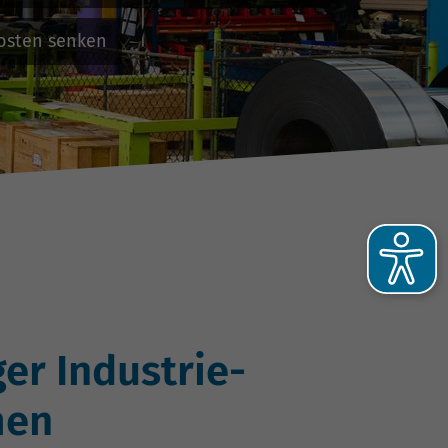
Kosten senken
he
er Industrie-
-
men