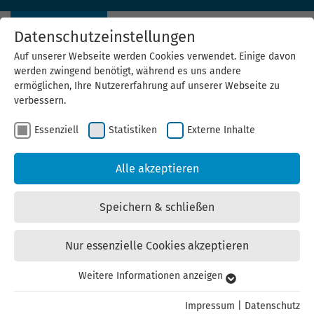
Datenschutzeinstellungen
Auf unserer Webseite werden Cookies verwendet. Einige davon
werden zwingend benötigt, während es uns andere
ermöglichen, Ihre Nutzererfahrung auf unserer Webseite zu
verbessern.
Essenziell
Statistiken
Externe Inhalte
Projektleiter:innen
Transformation der
Alle akzeptieren
Energieinfrastrukturen
Speichern & schließen
Nur essenzielle Cookies akzeptieren
Der Umbau des Thüringer Energiesystems mit dem Ziel
der Erreichung der europäischen und nationalen
Weitere Informationen anzeigen
Essenziell
Klimaschutzziele bedingt zum einen den weiteren
Essenzielle Cookies werden für grundlegende Funktionen der
Impressum
|
Datenschutz
Ausbau von Erzeugungsanlagen für erneuerbaren Strom,