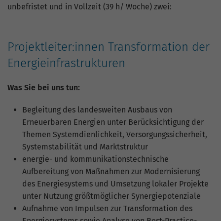
Nutzung der Website für den
unbefristet und in Vollzeit (39 h/ Woche) zwei:
Zweck
Analysebericht der Website zu verfolgen.
Die Cookies speichern Informationen
anonym und weisen eine zufällig
Projektleiter:innen Transformation der
generierte Nummer zu, um eindeutige
Besucher zu identifizieren.
Energieinfrastrukturen
Was Sie bei uns tun:
Name
_gid
Begleitung des landesweiten Ausbaus von
Anbieter
Google Analytics
Erneuerbaren Energien unter Berücksichtigung der
Themen Systemdienlichkeit, Versorgungssicherheit,
Laufzeit
1 Tag
Systemstabilität und Marktstruktur
Dieses Cookie wird von Google Analytics
energie- und kommunikationstechnische
installiert. Das Cookie wird verwendet,
Aufbereitung von Maßnahmen zur Modernisierung
um Informationen darüber zu speichern,
des Energiesystems und Umsetzung lokaler Projekte
wie Besucher eine Website nutzen, und
unter Nutzung größtmöglicher Synergiepotenziale
hilft bei der Erstellung eines
Zweck
Aufnahme von Impulsen zur Transformation des
Analyseberichts darüber, wie es der
Energiesystems sowie Analyse von Best-Practice-