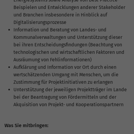
Website geht. Die erhobenen Daten
Beispielen und Entwicklungen anderer Stakeholder
umfassen die Anzahl der Besucher, die
Quelle, aus der sie stammen, und die
und Branchen insbesondere in Hinblick auf
Seiten in anonymisierter Form.
Digitalisierungsprozesse
Information und Beratung von Landes- und
Kommunalverwaltungen und Unterstützung dieser
Name
_gat_G-ZN01JG6TS4
bei ihren Entscheidungsfindungen (Beachtung von
technologischen und wirtschaftlichen Faktoren und
Anbieter
Google Analytics
Ausräumung von Fehlinformationen)
Aufklärung und Information vor Ort durch einen
Laufzeit
1 Minute
wertschätzenden Umgang mit Menschen, um die
Dies ist ein von Google Analytics
Zustimmung für Projektinitiativen zu erlangen
gesetztes Cookie vom Mustertyp, bei dem
Unterstützung der jeweiligen Projektträger im Lande
das Musterelement auf dem Namen die
bei der Beantragung von Fördermitteln und der
eindeutige Identitätsnummer des Kontos
Akquisition von Projekt- und Kooperationspartnern
oder der Website enthält, auf das es sich
Zweck
bezieht. Es scheint eine Variation des
_gat-Cookies zu sein, das verwendet wird,
Was Sie mitbringen:
um die von Google auf Websites mit