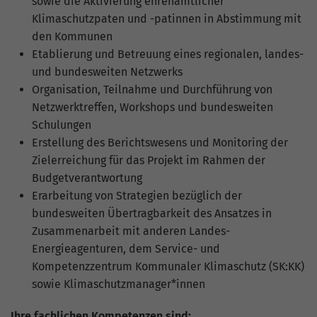
sowie die Aktivierung ehrenamtlicher
Nutzung der Website für den
Zweck
Klimaschutzpaten und -patinnen in Abstimmung mit
Analysebericht der Website zu verfolgen.
Die Cookies speichern Informationen
den Kommunen
anonym und weisen eine zufällig
Etablierung und Betreuung eines regionalen, landes-
generierte Nummer zu, um eindeutige
und bundesweiten Netzwerks
Besucher zu identifizieren.
Organisation, Teilnahme und Durchführung von
Netzwerktreffen, Workshops und bundesweiten
Schulungen
Name
_gid
Erstellung des Berichtswesens und Monitoring der
Zielerreichung für das Projekt im Rahmen der
Anbieter
Google Analytics
Budgetverantwortung
Laufzeit
1 Tag
Erarbeitung von Strategien bezüglich der
bundesweiten Übertragbarkeit des Ansatzes in
Dieses Cookie wird von Google Analytics
Zusammenarbeit mit anderen Landes-
installiert. Das Cookie wird verwendet,
Energieagenturen, dem Service- und
um Informationen darüber zu speichern,
Kompetenzzentrum Kommunaler Klimaschutz (SK:KK)
wie Besucher eine Website nutzen, und
sowie Klimaschutzmanager*innen
hilft bei der Erstellung eines
Zweck
Analyseberichts darüber, wie es der
Ihre fachlichen Kompetenzen sind: