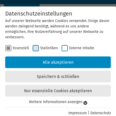
Datenschutzeinstellungen
Auf unserer Webseite werden Cookies verwendet. Einige davon
werden zwingend benötigt, während es uns andere
ermöglichen, Ihre Nutzererfahrung auf unserer Webseite zu
verbessern.
Essenziell
Statistiken
Externe Inhalte
Projektleiter (m/w/d)
Klimaschutz in kleinen
Alle akzeptieren
Kommunen und
Speichern & schließen
Stadtteilen
Nur essenzielle Cookies akzeptieren
Weitere Informationen anzeigen
Essenziell
Die Thüringer Energie- und GreenTech-Agentur (ThEGA)
sucht zum nächstmöglichen Zeitpunkt in Vollzeit und
Essenzielle Cookies werden für grundlegende Funktionen der
Impressum
|
Datenschutz