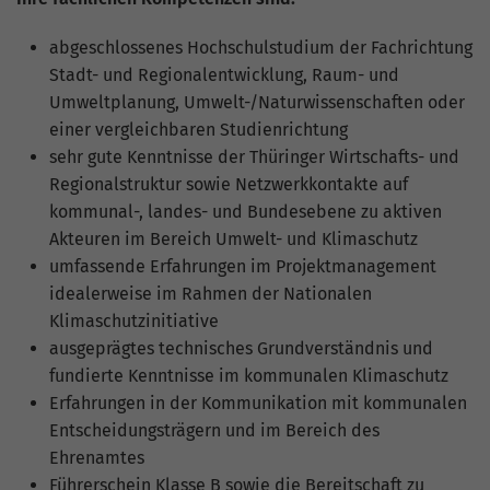
Website geht. Die erhobenen Daten
umfassen die Anzahl der Besucher, die
abgeschlossenes Hochschulstudium der Fachrichtung
Quelle, aus der sie stammen, und die
Stadt- und Regionalentwicklung, Raum- und
Seiten in anonymisierter Form.
Umweltplanung, Umwelt-/Naturwissenschaften oder
einer vergleichbaren Studienrichtung
Name
_gat_G-ZN01JG6TS4
sehr gute Kenntnisse der Thüringer Wirtschafts- und
Regionalstruktur sowie Netzwerkkontakte auf
Anbieter
Google Analytics
kommunal-, landes- und Bundesebene zu aktiven
Akteuren im Bereich Umwelt- und Klimaschutz
Laufzeit
1 Minute
umfassende Erfahrungen im Projektmanagement
idealerweise im Rahmen der Nationalen
Dies ist ein von Google Analytics
Klimaschutzinitiative
gesetztes Cookie vom Mustertyp, bei dem
das Musterelement auf dem Namen die
ausgeprägtes technisches Grundverständnis und
eindeutige Identitätsnummer des Kontos
fundierte Kenntnisse im kommunalen Klimaschutz
oder der Website enthält, auf das es sich
Erfahrungen in der Kommunikation mit kommunalen
Zweck
bezieht. Es scheint eine Variation des
Entscheidungsträgern und im Bereich des
_gat-Cookies zu sein, das verwendet wird,
Ehrenamtes
um die von Google auf Websites mit
Führerschein Klasse B sowie die Bereitschaft zu