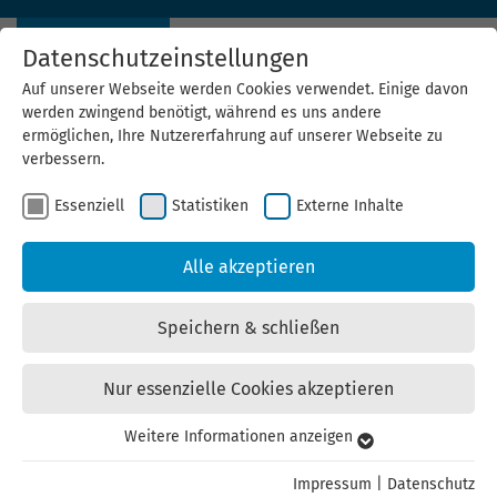
Datenschutzeinstellungen
Auf unserer Webseite werden Cookies verwendet. Einige davon
werden zwingend benötigt, während es uns andere
ermöglichen, Ihre Nutzererfahrung auf unserer Webseite zu
verbessern.
Essenziell
Statistiken
Externe Inhalte
Einführung in die
Alle akzeptieren
Treibhausgasbilanzierung
Speichern & schließen
mit ecocockpit
Nur essenzielle Cookies akzeptieren
Das Thema CO2-Bilanzierung gewinnt für Hersteller und
Weitere Informationen anzeigen
Essenziell
Kunden zunehmend an Bedeutung.
Unternehmen sehen sich immer öfter vor der
Essenzielle Cookies werden für grundlegende Funktionen der
Impressum
|
Datenschutz