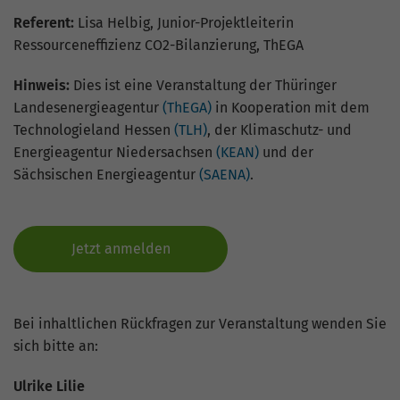
Nutzung der Website für den
Zweck
Referent:
Lisa Helbig, Junior-Projektleiterin
Analysebericht der Website zu verfolgen.
Ressourceneffizienz CO2-Bilanzierung, ThEGA
Die Cookies speichern Informationen
anonym und weisen eine zufällig
generierte Nummer zu, um eindeutige
Hinweis:
Dies ist eine Veranstaltung der Thüringer
Besucher zu identifizieren.
Landesenergieagentur
(ThEGA)
in Kooperation mit dem
Technologieland Hessen
(TLH)
, der Klimaschutz- und
Energieagentur Niedersachsen
(KEAN)
und der
Name
_gid
Sächsischen Energieagentur
(SAENA)
.
Anbieter
Google Analytics
Laufzeit
1 Tag
Jetzt anmelden
Dieses Cookie wird von Google Analytics
installiert. Das Cookie wird verwendet,
Bei inhaltlichen Rückfragen zur Veranstaltung wenden Sie
um Informationen darüber zu speichern,
wie Besucher eine Website nutzen, und
sich bitte an:
hilft bei der Erstellung eines
Zweck
Analyseberichts darüber, wie es der
Ulrike Lilie