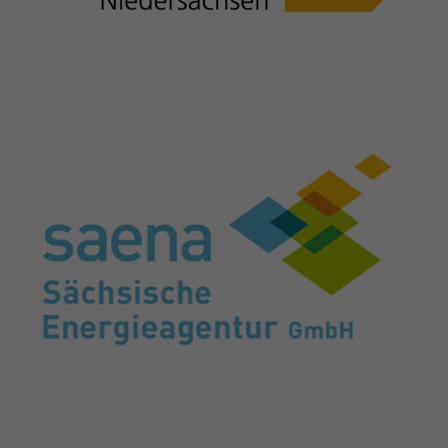
hohem Traffic-Aufkommen
aufgezeichnete Datenmenge zu
begrenzen.