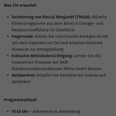
Nutzung der Website für den
Zweck
Was Sie erwartet:
Analysebericht der Website zu verfolgen.
Die Cookies speichern Informationen
Fachvortrag von Pascal Wiegandt (ThEGA):
Aktuelle
anonym und weisen eine zufällig
Förderprogramme aus dem Bereich Energie- und
generierte Nummer zu, um eindeutige
Ressourceneffizienz im Überblick
Besucher zu identifizieren.
Fragerunde:
Klären Sie individuelle Anliegen direkt
mit dem Experten vor Ort und erhalten konkrete
Name
_gid
Hinweise zur Antragstellung
Exklusive Betriebsbesichtigung:
Lernen Sie die
Anbieter
Google Analytics
innovativen Prozesse der BKM
Brandschutzkonstruktionen Mihla GmbH kennen
Laufzeit
1 Tag
Netzwerken:
Knüpfen Sie Kontakte bei Snacks und
Getränken
Dieses Cookie wird von Google Analytics
installiert. Das Cookie wird verwendet,
um Informationen darüber zu speichern,
Programmablauf:
wie Besucher eine Website nutzen, und
hilft bei der Erstellung eines
Zweck
Analyseberichts darüber, wie es der
15:45 Uhr
– Ankommen & Anmeldung