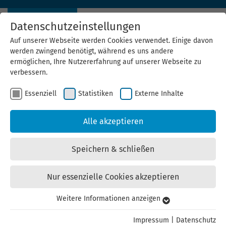
Datenschutzeinstellungen
Auf unserer Webseite werden Cookies verwendet. Einige davon
werden zwingend benötigt, während es uns andere
ermöglichen, Ihre Nutzererfahrung auf unserer Webseite zu
verbessern.
Essenziell
Statistiken
Externe Inhalte
II. Fördermittel
Alle akzeptieren
Unternehmerstammtisch –
Speichern & schließen
Wartburgkreis
Nur essenzielle Cookies akzeptieren
Überblick zu aktuellen Fördermöglichkeiten aus dem
Weitere Informationen anzeigen
Essenziell
Bereich der Energie- und Ressourceneffizienz
Essenzielle Cookies werden für grundlegende Funktionen der
Impressum
|
Datenschutz