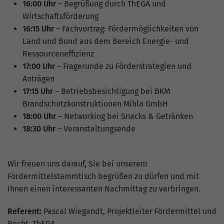
Website geht. Die erhobenen Daten
16:00 Uhr
– Begrüßung durch ThEGA und
umfassen die Anzahl der Besucher, die
Wirtschaftsförderung
Quelle, aus der sie stammen, und die
16:15 Uhr
– Fachvortrag: Fördermöglichkeiten von
Seiten in anonymisierter Form.
Land und Bund aus dem Bereich Energie- und
Ressourceneffizienz
17:00 Uhr
– Fragerunde zu Förderstrategien und
Name
_gat_G-ZN01JG6TS4
Anträgen
17:15 Uhr
– Betriebsbesichtigung bei BKM
Anbieter
Google Analytics
Brandschutzkonstruktionen Mihla GmbH
Laufzeit
1 Minute
18:00 Uhr
– Networking bei Snacks & Getränken
18:30 Uhr
– Veranstaltungsende
Dies ist ein von Google Analytics
gesetztes Cookie vom Mustertyp, bei dem
das Musterelement auf dem Namen die
Wir freuen uns darauf, Sie bei unserem
eindeutige Identitätsnummer des Kontos
Fördermittelstammtisch begrüßen zu dürfen und mit
oder der Website enthält, auf das es sich
Ihnen einen interessanten Nachmittag zu verbringen.
Zweck
bezieht. Es scheint eine Variation des
_gat-Cookies zu sein, das verwendet wird,
Referent:
Pascal Wiegandt, Projektleiter Fördermittel und
um die von Google auf Websites mit
Recht, ThEGA