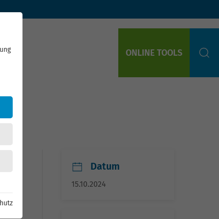
rung
ONLINE TOOLS
S
Datum
15.10.2024
hutz