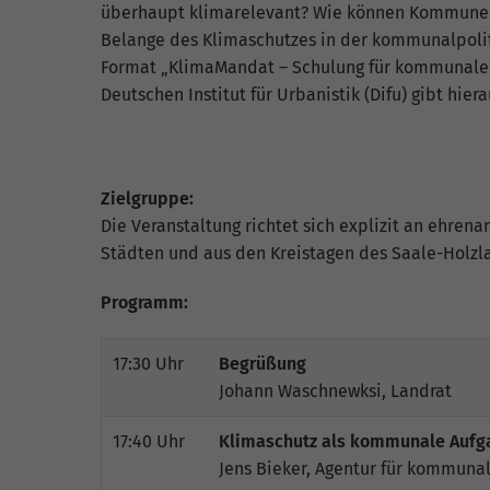
fu
überhaupt klimarelevant? Wie können Kommunen
Belange des Klimaschutzes in der kommunalpolit
Format „KlimaMandat – Schulung für kommunale 
Deutschen Institut für Urbanistik (Difu) gibt hie
S
Di
zu
ve
Zielgruppe:
Die Veranstaltung richtet sich explizit an ehre
Städten und aus den Kreistagen des Saale-Holzl
E
Programm:
Wi
In
Yo
17:30 Uhr
Begrüßung
we
Johann Waschnewksi, Landrat
17:40 Uhr
Klimaschutz als kommunale Aufg
Jens Bieker, Agentur für kommuna