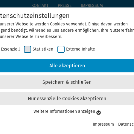
KONTAKT
PRESSE
IMPRESSUM
tenschutzeinstellungen
 unserer Webseite werden Cookies verwendet. Einige davon werden
ngend benötigt, während es uns andere ermöglichen, Ihre Nutzererfah
THEMEN
THEGA ERLEBEN
ÜBER UNS
AKTUELLE
 unserer Webseite zu verbessern.
Essenziell
Statistiken
Externe Inhalte
Home
ThEGA erleben
Alle Veranstaltungen
Alle akzeptieren
Speichern & schließen
Nur essenzielle Cookies akzeptieren
Weitere Informationen anzeigen
senziell
eisen, Haushalt verabschieden: Ratsmitglieder stellen
senzielle Cookies werden für grundlegende Funktionen der Webseite
Impressum
|
Datensc
nötigt. Dadurch ist gewährleistet, dass die Webseite einwandfrei
 Kommunen. Doch welche Handlungsfelder der Kommunen sind