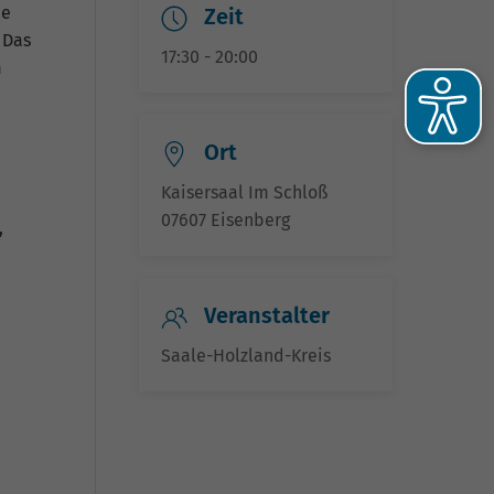
ie
Zeit
 Das
17:30 - 20:00
m
Ort
Kaisersaal Im Schloß
07607 Eisenberg
,
Veranstalter
he
Saale-Holzland-Kreis
-