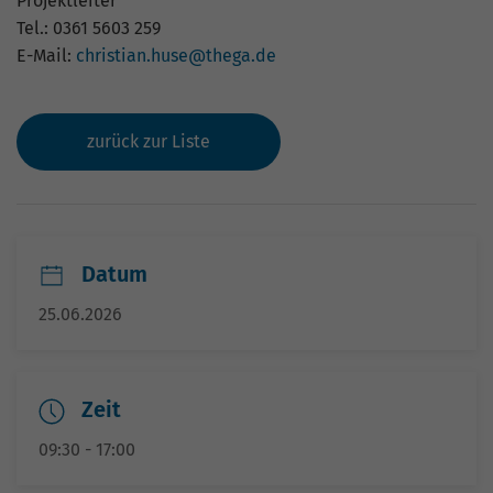
Projektleiter
Nutzung der Website für den
Zweck
Tel.: 0361 5603 259
Analysebericht der Website zu verfolgen.
E-Mail:
christian.huse@thega.de
Die Cookies speichern Informationen
anonym und weisen eine zufällig
generierte Nummer zu, um eindeutige
Besucher zu identifizieren.
zurück zur Liste
Name
_gid
Anbieter
Google Analytics
Datum
Laufzeit
1 Tag
25.06.2026
Dieses Cookie wird von Google Analytics
installiert. Das Cookie wird verwendet,
um Informationen darüber zu speichern,
Zeit
wie Besucher eine Website nutzen, und
hilft bei der Erstellung eines
09:30 - 17:00
Zweck
Analyseberichts darüber, wie es der