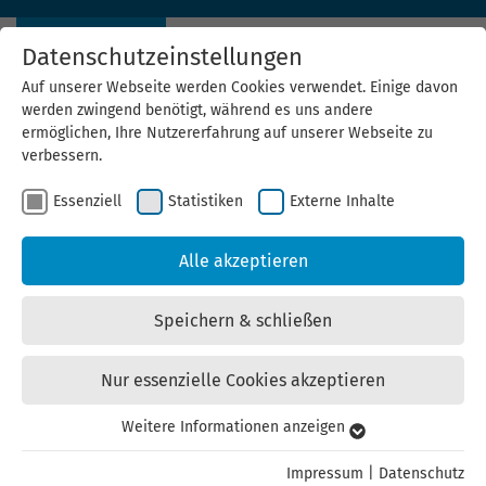
Datenschutzeinstellungen
Auf unserer Webseite werden Cookies verwendet. Einige davon
werden zwingend benötigt, während es uns andere
ermöglichen, Ihre Nutzererfahrung auf unserer Webseite zu
verbessern.
Essenziell
Statistiken
Externe Inhalte
Netzwerktreffen
Alle akzeptieren
Kommunaler Klimaschutz
Speichern & schließen
Thüringen 2/2026
Nur essenzielle Cookies akzeptieren
Das Netzwerktreffen adressiert die aktuellen Themen im
Weitere Informationen anzeigen
Essenziell
kommunalen Klimaschutz durch Fachvorträge, Best-
Practice-Beispiele und Arbeitsgruppen.
Essenzielle Cookies werden für grundlegende Funktionen der
Impressum
|
Datenschutz