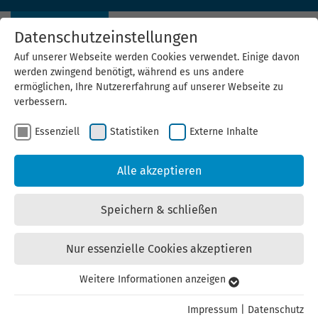
Datenschutzeinstellungen
Auf unserer Webseite werden Cookies verwendet. Einige davon
werden zwingend benötigt, während es uns andere
ermöglichen, Ihre Nutzererfahrung auf unserer Webseite zu
verbessern.
Gemeinsam und fair geht mehr:
Essenziell
Statistiken
Externe Inhalte
Preis für faire Windenergie-Projekte aus Thüringen
Alle akzeptieren
Speichern & schließen
Nur essenzielle Cookies akzeptieren
Weitere Informationen anzeigen
Essenziell
Essenzielle Cookies werden für grundlegende Funktionen der
Impressum
|
Datenschutz