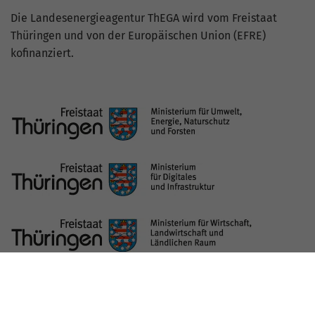
Die Landesenergieagentur ThEGA wird vom Freistaat
Thüringen und von der Europäischen Union (EFRE)
kofinanziert.