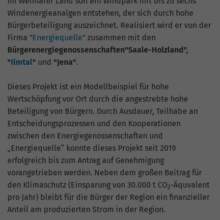
hohem Traffic-Aufkommen
Im Weimarer Land soll ein Windpark mit bis zu sechs
aufgezeichnete Datenmenge zu
Windenergieanalgen entstehen, der sich durch hohe
begrenzen.
Bürgerbeteiligung auszeichnet. Realisiert wird er von der
Firma "
Energiequelle
" zusammen mit den
Bürgerenergiegenossenschaften
"Saale-Holzland",
"
Ilmtal
"
und
"Jena"
.
Dieses Projekt ist ein Modellbeispiel für hohe
Wertschöpfung vor Ort durch die angestrebte hohe
Beteiligung von Bürgern. Durch Ausdauer, Teilhabe an
Entscheidungsprozessen und den Kooperationen
zwischen den Energiegenossenschaften und
„Energiequelle“ konnte dieses Projekt seit 2019
erfolgreich bis zum Antrag auf Genehmigung
vorangetrieben werden. Neben dem großen Beitrag für
den Klimaschutz (Einsparung von 30.000 t CO
-Äquvalent
2
pro Jahr) bleibt für die Bürger der Region ein finanzieller
Anteil am produzierten Strom in der Region.