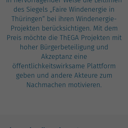
in hervorragender Weise die Leitlinien
Nutzung der Website für den
Zweck
des Siegels „Faire Windenergie in
Analysebericht der Website zu verfolgen.
Die Cookies speichern Informationen
Thüringen“ bei ihren Windenergie-
anonym und weisen eine zufällig
Projekten berücksichtigen. Mit dem
generierte Nummer zu, um eindeutige
Besucher zu identifizieren.
Preis möchte die ThEGA Projekten mit
hoher Bürgerbeteiligung und
Name
_gid
Akzeptanz eine
öffentlichkeitswirksame Plattform
Anbieter
Google Analytics
geben und andere Akteure zum
Laufzeit
1 Tag
Nachmachen motivieren.
Dieses Cookie wird von Google Analytics
installiert. Das Cookie wird verwendet,
um Informationen darüber zu speichern,
wie Besucher eine Website nutzen, und
hilft bei der Erstellung eines
Zweck
Analyseberichts darüber, wie es der