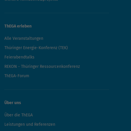
Erneuerbare Energien
Energie- und Ressourceneffizienz
Nachhaltige Mobilität
Klimafreundliche Wärme
Weitere Klimaschutzprojekte
ThEGA erleben
Alle Veranstaltungen
Thüringer Energie-Konferenz (TEK)
Feierabendtalks
REKON - Thüringer Ressourcenkonferenz
ThEGA-Forum