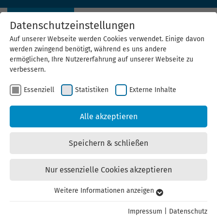
Datenschutzeinstellungen
Auf unserer Webseite werden Cookies verwendet. Einige davon
werden zwingend benötigt, während es uns andere
ermöglichen, Ihre Nutzererfahrung auf unserer Webseite zu
verbessern.
Thüringen hat schon immer
Essenziell
Statistiken
Externe Inhalte
Geschichte geschrieben.
Alle akzeptieren
Das schaffen wir auch bei Windenergie.
Speichern & schließen
Nur essenzielle Cookies akzeptieren
Weitere Informationen anzeigen
Essenziell
Essenzielle Cookies werden für grundlegende Funktionen der
Impressum
|
Datenschutz