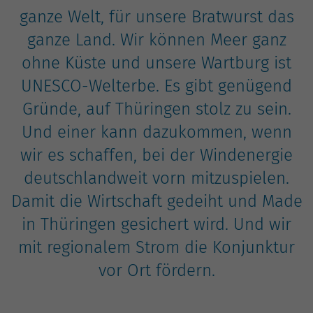
Nutzung der Website für den
Zweck
ganze Welt, für unsere Bratwurst das
Analysebericht der Website zu verfolgen.
Die Cookies speichern Informationen
ganze Land. Wir können Meer ganz
anonym und weisen eine zufällig
ohne Küste und unsere Wartburg ist
generierte Nummer zu, um eindeutige
Besucher zu identifizieren.
UNESCO-Welterbe. Es gibt genügend
Gründe, auf Thüringen stolz zu sein.
Und einer kann dazukommen, wenn
Name
_gid
wir es schaffen, bei der Windenergie
Anbieter
Google Analytics
deutschlandweit vorn mitzuspielen.
Laufzeit
1 Tag
Damit die Wirtschaft gedeiht und Made
in Thüringen gesichert wird. Und wir
Dieses Cookie wird von Google Analytics
installiert. Das Cookie wird verwendet,
mit regionalem Strom die Konjunktur
um Informationen darüber zu speichern,
vor Ort fördern.
wie Besucher eine Website nutzen, und
hilft bei der Erstellung eines
Zweck
Analyseberichts darüber, wie es der