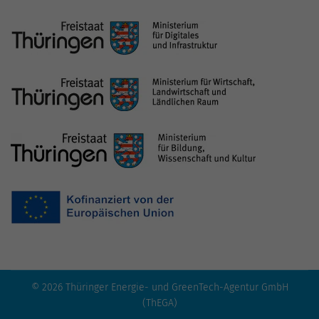
© 2026 Thüringer Energie- und GreenTech-Agentur GmbH
(ThEGA)