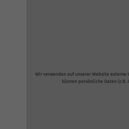
fu
S
Di
zu
ve
Wir verwenden auf unserer Website externe I
E
können persönliche Daten (z.B. 
Wi
In
Yo
we