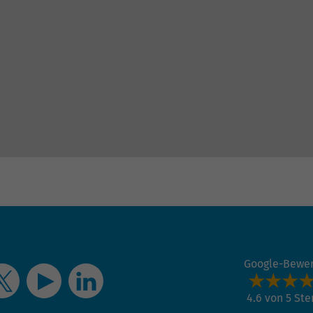
Informationen anonym und weisen eine zufällig
generierte Nummer zu, um eindeutige Besucher zu
identifizieren.
Name
_gid
Anbieter
Google Analytics
Laufzeit
1 Tag
Dieses Cookie wird von Google Analytics installiert.
Das Cookie wird verwendet, um Informationen
darüber zu speichern, wie Besucher eine Website
nutzen, und hilft bei der Erstellung eines
Zweck
Analyseberichts darüber, wie es der Website geht.
Die erhobenen Daten umfassen die Anzahl der
Google-Bewe
Besucher, die Quelle, aus der sie stammen, und die
Seiten in anonymisierter Form.
4.6 von 5 St