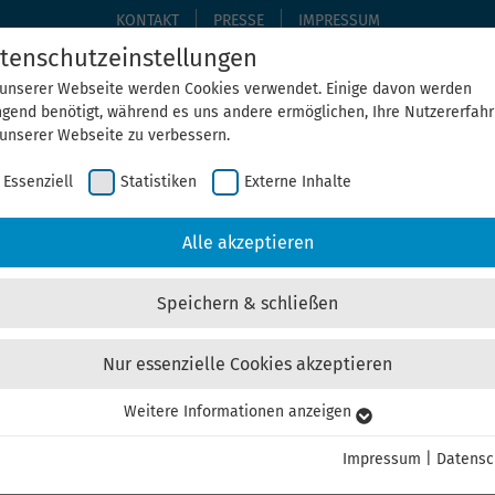
KONTAKT
PRESSE
IMPRESSUM
tenschutzeinstellungen
 unserer Webseite werden Cookies verwendet. Einige davon werden
ngend benötigt, während es uns andere ermöglichen, Ihre Nutzererfah
THEMEN
THEGA ERLEBEN
ÜBER UNS
AKTUELLE
 unserer Webseite zu verbessern.
Essenziell
Statistiken
Externe Inhalte
Home
Unternehmensdatenbank
Alle akzeptieren
Speichern & schließen
Nur essenzielle Cookies akzeptieren
Weitere Informationen anzeigen
senziell
senzielle Cookies werden für grundlegende Funktionen der Webseite
Impressum
|
Datensc
nötigt. Dadurch ist gewährleistet, dass die Webseite einwandfrei