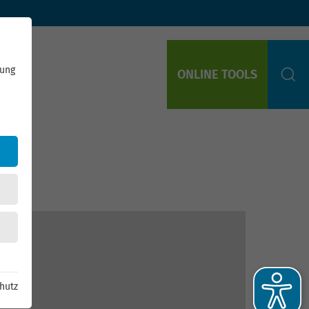
rung
ONLINE TOOLS
S
hutz