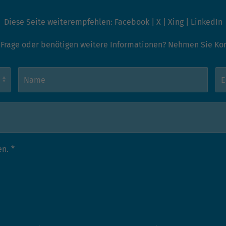
Name
_gat_G-ZN01JG6TS4
Diese Seite weiterempfehlen:
Facebook
|
X
|
Xing
|
LinkedIn
Anbieter
Google Analytics
 Frage oder benötigen weitere Informationen? Nehmen Sie Kont
Laufzeit
1 Minute
Dies ist ein von Google Analytics gesetztes Cookie
vom Mustertyp, bei dem das Musterelement auf
dem Namen die eindeutige Identitätsnummer des
Kontos oder der Website enthält, auf das es sich
Zweck
bezieht. Es scheint eine Variation des _gat-Cookies
zu sein, das verwendet wird, um die von Google auf
en.
*
Websites mit hohem Traffic-Aufkommen
aufgezeichnete Datenmenge zu begrenzen.