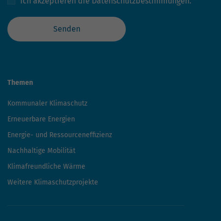
Ich akzeptieren die
Datenschutzbestimmungen.
*
hohem Traffic-Aufkommen
aufgezeichnete Datenmenge zu
begrenzen.
Senden
Themen
Kommunaler Klimaschutz
Erneuerbare Energien
Energie- und Ressourceneffizienz
Nachhaltige Mobilität
Klimafreundliche Wärme
Weitere Klimaschutzprojekte