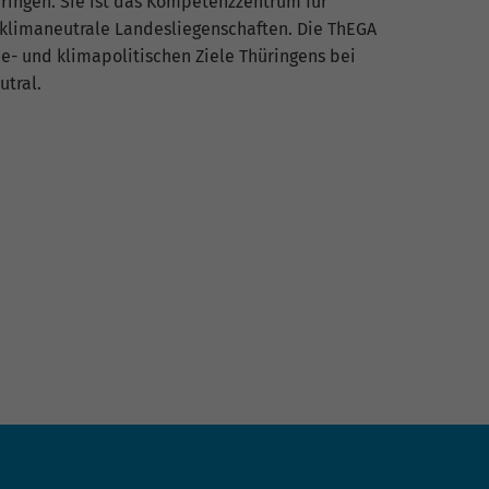
ringen. Sie ist das Kompetenzzentrum für
 klimaneutrale Landesliegenschaften. Die ThEGA
e- und klimapolitischen Ziele Thüringens bei
utral.