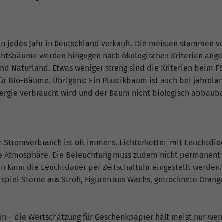
Informationen anonym und weisen eine zufällig
generierte Nummer zu, um eindeutige Besucher zu
identifizieren.
jedes Jahr in Deutschland verkauft. Die meisten stammen vo
htsbäume werden hingegen nach ökologischen Kriterien angeb
Name
_gid
 Naturland. Etwas weniger streng sind die Kriterien beim FS
für Bio-Bäume. Übrigens: Ein Plastikbaum ist auch bei jahrela
Anbieter
Google Analytics
nergie verbraucht wird und der Baum nicht biologisch abbauba
Laufzeit
1 Tag
Dieses Cookie wird von Google Analytics installiert.
Das Cookie wird verwendet, um Informationen
r Stromverbrauch ist oft immens. Lichterketten mit Leuchtdio
darüber zu speichern, wie Besucher eine Website
le Atmosphäre. Die Beleuchtung muss zudem nicht permanent 
nutzen, und hilft bei der Erstellung eines
Zweck
n kann die Leuchtdauer per Zeitschaltuhr eingestellt werden.
Analyseberichts darüber, wie es der Website geht.
spiel Sterne aus Stroh, Figuren aus Wachs, getrocknete Oran
Die erhobenen Daten umfassen die Anzahl der
Besucher, die Quelle, aus der sie stammen, und die
Seiten in anonymisierter Form.
n – die Wertschätzung für Geschenkpapier hält meist nur we