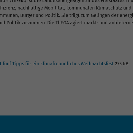
bH (ThEGA) ist die Landesenergieagentur des Freistaates Thü
ffizienz, nachhaltige Mobilität, kommunalen Klimaschutz und
munen, Bürger und Politik. Sie trägt zum Gelingen der energi
und Politik zusammen. Die ThEGA agiert markt- und anbieterne
 fünf Tipps für ein klimafreundliches Weihnachtsfest
275 KB