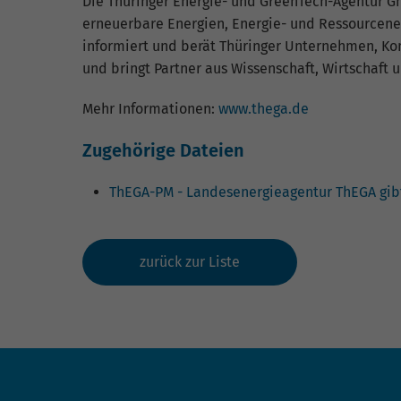
Die Thüringer Energie- und GreenTech-Agentur Gm
erneuerbare Energien, Energie- und Ressourcene
informiert und berät Thüringer Unternehmen, Kom
und bringt Partner aus Wissenschaft, Wirtschaft 
Mehr Informationen:
www.thega.de
Zugehörige Dateien
ThEGA-PM - Landesenergieagentur ThEGA gibt
zurück zur Liste