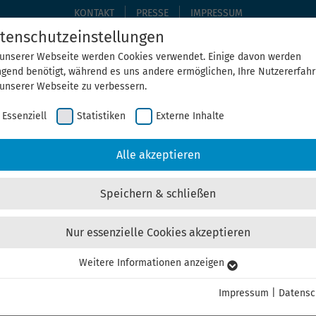
KONTAKT
PRESSE
IMPRESSUM
tenschutzeinstellungen
 unserer Webseite werden Cookies verwendet. Einige davon werden
ngend benötigt, während es uns andere ermöglichen, Ihre Nutzererfah
THEMEN
THEGA ERLEBEN
ÜBER UNS
AKTUELLE
 unserer Webseite zu verbessern.
Essenziell
Statistiken
Externe Inhalte
Home
Aktuelles
Alle akzeptieren
Speichern & schließen
Nur essenzielle Cookies akzeptieren
EGA gibt fünf Tipps für ein kl
Weitere Informationen anzeigen
senziell
senzielle Cookies werden für grundlegende Funktionen der Webseite
Impressum
|
Datensc
nötigt. Dadurch ist gewährleistet, dass die Webseite einwandfrei