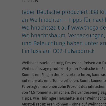
16.12.2019
fu
Jeder Deutsche produziert 338 K
an Weihnachten - Tipps für nach
S
Weihnachtszeit auf www.thega.de
Di
Weihnachtsbaum, Verpackungen,
zu
ve
und Beleuchtung haben unter a
Einfluss auf CO2-Fußabdruck
E
Weihnachtsbeleuchtung, Festessen, Reisen zur Fa
Wi
Weihnachtstage produziert jeder Deutsche im Sch
In
Kommt ein Flug in den Kurzurlaub hinzu, kann sic
Yo
auf mehr als eine Tonne erhöhen. Somit können a
we
Feiertagsemissionen zehn Prozent des jährliche
von 11,5 Tonnen ausmachen. Die Landesenergiea
Tipps, wie Thüringer Haushalte in der Weihnachts
Ausstoß reduzieren können – ohne auf Weihnach