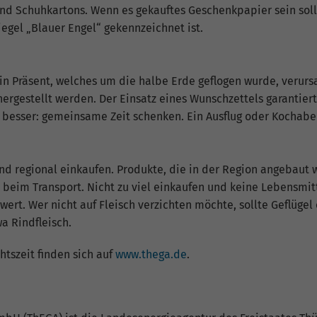
und Schuhkartons. Wenn es gekauftes Geschenkpapier sein sol
Name
_gat_G-ZN01JG6TS4
gel „Blauer Engel“ gekennzeichnet ist.
Anbieter
Google Analytics
in Präsent, welches um die halbe Erde geflogen wurde, verurs
Laufzeit
1 Minute
 hergestellt werden. Der Einsatz eines Wunschzettels garantier
Dies ist ein von Google Analytics gesetztes Cookie
 besser: gemeinsame Zeit schenken. Ein Ausflug oder Kochab
vom Mustertyp, bei dem das Musterelement auf
dem Namen die eindeutige Identitätsnummer des
Kontos oder der Website enthält, auf das es sich
nd regional einkaufen. Produkte, die in der Region angebaut
Zweck
bezieht. Es scheint eine Variation des _gat-Cookies
ß beim Transport. Nicht zu viel einkaufen und keine Lebensmi
zu sein, das verwendet wird, um die von Google auf
t. Wer nicht auf Fleisch verzichten möchte, sollte Geflügel o
Websites mit hohem Traffic-Aufkommen
wa Rindfleisch.
aufgezeichnete Datenmenge zu begrenzen.
tszeit finden sich auf
www.thega.de
.