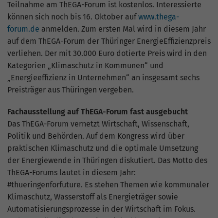
Website geht. Die erhobenen Daten
Teilnahme am ThEGA-Forum ist kostenlos. Interessierte
umfassen die Anzahl der Besucher, die
können sich noch bis 16. Oktober auf
www.thega-
Quelle, aus der sie stammen, und die
forum.de
anmelden. Zum ersten Mal wird in diesem Jahr
Seiten in anonymisierter Form.
auf dem ThEGA-Forum der Thüringer EnergieEffizienzpreis
verliehen. Der mit 30.000 Euro dotierte Preis wird in den
Kategorien „Klimaschutz in Kommunen“ und
Name
_gat_G-ZN01JG6TS4
„Energieeffizienz in Unternehmen“ an insgesamt sechs
Anbieter
Google Analytics
Preisträger aus Thüringen vergeben.
Laufzeit
1 Minute
Fachausstellung auf ThEGA-Forum fast ausgebucht
Das ThEGA-Forum vernetzt Wirtschaft, Wissenschaft,
Dies ist ein von Google Analytics
Politik und Behörden. Auf dem Kongress wird über
gesetztes Cookie vom Mustertyp, bei dem
praktischen Klimaschutz und die optimale Umsetzung
das Musterelement auf dem Namen die
der Energiewende in Thüringen diskutiert. Das Motto des
eindeutige Identitätsnummer des Kontos
ThEGA-Forums lautet in diesem Jahr:
oder der Website enthält, auf das es sich
#thueringenforfuture. Es stehen Themen wie kommunaler
Zweck
bezieht. Es scheint eine Variation des
Klimaschutz, Wasserstoff als Energieträger sowie
_gat-Cookies zu sein, das verwendet wird,
um die von Google auf Websites mit
Automatisierungsprozesse in der Wirtschaft im Fokus.