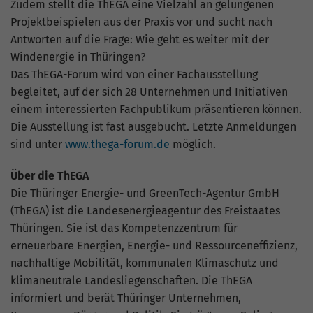
hohem Traffic-Aufkommen
Zudem stellt die ThEGA eine Vielzahl an gelungenen
aufgezeichnete Datenmenge zu
Projektbeispielen aus der Praxis vor und sucht nach
begrenzen.
Antworten auf die Frage: Wie geht es weiter mit der
Windenergie in Thüringen?
Das ThEGA-Forum wird von einer Fachausstellung
begleitet, auf der sich 28 Unternehmen und Initiativen
einem interessierten Fachpublikum präsentieren können.
Die Ausstellung ist fast ausgebucht. Letzte Anmeldungen
sind unter
www.thega-forum.de
möglich.
Über die ThEGA
Die Thüringer Energie- und GreenTech-Agentur GmbH
(ThEGA) ist die Landesenergieagentur des Freistaates
Thüringen. Sie ist das Kompetenzzentrum für
erneuerbare Energien, Energie- und Ressourceneffizienz,
nachhaltige Mobilität, kommunalen Klimaschutz und
klimaneutrale Landesliegenschaften. Die ThEGA
informiert und berät Thüringer Unternehmen,