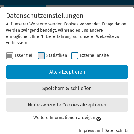
Datenschutzeinstellungen
Auf unserer Webseite werden Cookies verwendet. Einige davon
werden zwingend benötigt, während es uns andere
ermöglichen, Ihre Nutzererfahrung auf unserer Webseite zu
verbessern.
Essenziell
Statistiken
Externe Inhalte
ThEGA-Forum und
Alle akzeptieren
Verleihung des Thüringer
Speichern & schließen
EnergieEffizienzpreises am
Nur essenzielle Cookies akzeptieren
24. Oktober in Weimar
Weitere Informationen anzeigen
Essenziell
10.10.2019
Essenzielle Cookies werden für grundlegende Funktionen der
Impressum
|
Datenschutz