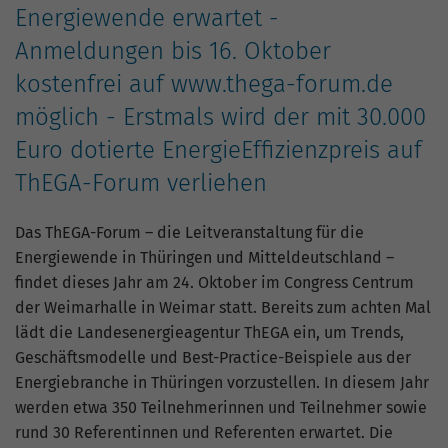
Nutzung der Website für den
Energiewende erwartet -
Zweck
Analysebericht der Website zu verfolgen.
Anmeldungen bis 16. Oktober
Die Cookies speichern Informationen
anonym und weisen eine zufällig
kostenfrei auf www.thega-forum.de
generierte Nummer zu, um eindeutige
möglich - Erstmals wird der mit 30.000
Besucher zu identifizieren.
Euro dotierte EnergieEffizienzpreis auf
ThEGA-Forum verliehen
Name
_gid
Anbieter
Google Analytics
Das ThEGA-Forum – die Leitveranstaltung für die
Energiewende in Thüringen und Mitteldeutschland –
Laufzeit
1 Tag
findet dieses Jahr am 24. Oktober im Congress Centrum
der Weimarhalle in Weimar statt. Bereits zum achten Mal
Dieses Cookie wird von Google Analytics
lädt die Landesenergieagentur ThEGA ein, um Trends,
installiert. Das Cookie wird verwendet,
Geschäftsmodelle und Best-Practice-Beispiele aus der
um Informationen darüber zu speichern,
Energiebranche in Thüringen vorzustellen. In diesem Jahr
wie Besucher eine Website nutzen, und
werden etwa 350 Teilnehmerinnen und Teilnehmer sowie
hilft bei der Erstellung eines
Zweck
Analyseberichts darüber, wie es der
rund 30 Referentinnen und Referenten erwartet. Die