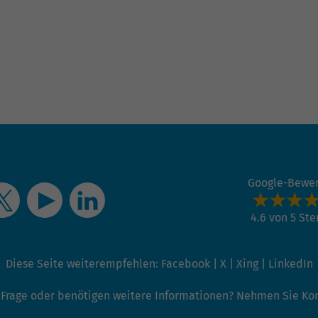
Name
_gat_G-ZN01JG6TS4
Anbieter
Google Analytics
Laufzeit
1 Minute
Dies ist ein von Google Analytics gesetztes Cookie
vom Mustertyp, bei dem das Musterelement auf
dem Namen die eindeutige Identitätsnummer des
Kontos oder der Website enthält, auf das es sich
Zweck
bezieht. Es scheint eine Variation des _gat-Cookies
Google-Bewe
zu sein, das verwendet wird, um die von Google auf
Websites mit hohem Traffic-Aufkommen
4.6 von 5 St
aufgezeichnete Datenmenge zu begrenzen.
Diese Seite weiterempfehlen:
Facebook
|
X
|
Xing
|
LinkedIn
 Frage oder benötigen weitere Informationen? Nehmen Sie Kont