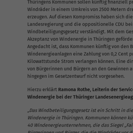
fu
Thüringens Kommunen sollen künftig finanziell pr
Windräder in einem Umkreis von 2500 Metern d
erzeugen. Auf diesen Kompromiss haben sich die 
Landesregierung und die oppositionelle CDU be
S
Windbeteiligungsgesetz verständigt. Mit dem Ges
Di
Akzeptanz von Windenergie in Thüringen geförde
zu
Angedacht ist, dass Kommunen künftig von den B
ve
Windenergieanlagen eine Zahlung von 0,2 Cent p
Kilowattstunde Strom verlangen können. Eine dir
von Bürgerinnen und Bürgern an den Gewinnen a
hingegen im Gesetzentwurf nicht vorgesehen.
E
Wi
Hierzu erklärt
Ramona Rothe, Leiterin der Servic
In
Windenergie bei der Thüringer Landesenergieag
Yo
we
„Das Windbeteiligungsgesetz ist ein Schritt in d
Windenergie in Thüringen. Kommunen können künft
40 Windenergieunternehmen, die das Siegel „Faire
Bürgerinnen und Bürger, die die Windräder vor d