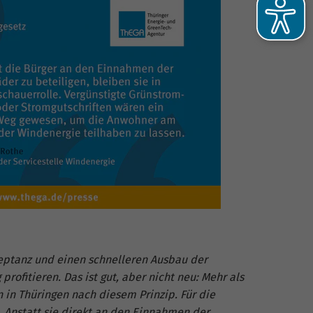
he
-
kzeptanz und einen schnelleren Ausbau der
fitieren. Das ist gut, aber nicht neu: Mehr als
 in Thüringen nach diesem Prinzip. Für die
. Anstatt sie direkt an den Einnahmen der