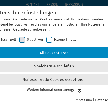
KONTAKT
PRESSE
IMPRESSUM
tenschutzeinstellungen
 unserer Webseite werden Cookies verwendet. Einige davon werden
ngend benötigt, während es uns andere ermöglichen, Ihre Nutzererfah
THEMEN
THEGA ERLEBEN
ÜBER UNS
AKTUELLE
 unserer Webseite zu verbessern.
Essenziell
Statistiken
Externe Inhalte
Home
Aktuelles
Alle akzeptieren
Speichern & schließen
Nur essenzielle Cookies akzeptieren
ndbeteiligungsgesetz: Bürger 
Weitere Informationen anzeigen
senziell
senzielle Cookies werden für grundlegende Funktionen der Webseite
Impressum
|
Datensc
nötigt. Dadurch ist gewährleistet, dass die Webseite einwandfrei