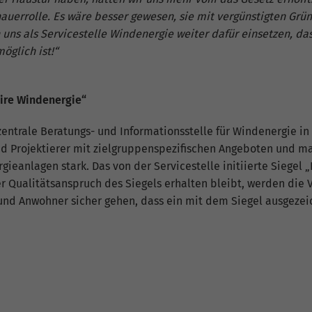
Informationen anonym und weisen eine zufällig
hauerrolle. Es wäre besser gewesen, sie mit vergünstigten Grü
generierte Nummer zu, um eindeutige Besucher zu
uns als Servicestelle Windenergie weiter dafür einsetzen, das
identifizieren.
öglich ist!“
Name
_gid
aire Windenergie“
Anbieter
Google Analytics
zentrale Beratungs- und Informationsstelle für Windenergie in 
Laufzeit
1 Tag
 Projektierer mit zielgruppenspezifischen Angeboten und mac
eanlagen stark. Das von der Servicestelle initiierte Siegel 
Dieses Cookie wird von Google Analytics installiert.
Qualitätsanspruch des Siegels erhalten bleibt, werden die V
Das Cookie wird verwendet, um Informationen
nd Anwohner sicher gehen, dass ein mit dem Siegel ausgezeich
darüber zu speichern, wie Besucher eine Website
nutzen, und hilft bei der Erstellung eines
Zweck
Analyseberichts darüber, wie es der Website geht.
Die erhobenen Daten umfassen die Anzahl der
Besucher, die Quelle, aus der sie stammen, und die
Seiten in anonymisierter Form.