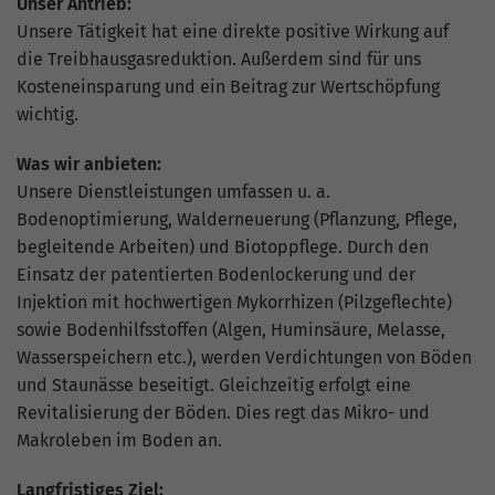
hohem Traffic-Aufkommen
Unser Antrieb:
aufgezeichnete Datenmenge zu
Unsere Tätigkeit hat eine direkte positive Wirkung auf
begrenzen.
die Treibhausgasreduktion. Außerdem sind für uns
Kosteneinsparung und ein Beitrag zur Wertschöpfung
wichtig.
Was wir anbieten:
Unsere Dienstleistungen umfassen u. a.
Bodenoptimierung, Walderneuerung (Pflanzung, Pflege,
begleitende Arbeiten) und Biotoppflege. Durch den
Einsatz der patentierten Bodenlockerung und der
Injektion mit hochwertigen Mykorrhizen (Pilzgeflechte)
sowie Bodenhilfsstoffen (Algen, Huminsäure, Melasse,
Wasserspeichern etc.), werden Verdichtungen von Böden
und Staunässe beseitigt. Gleichzeitig erfolgt eine
Revitalisierung der Böden. Dies regt das Mikro- und
Makroleben im Boden an.
Langfristiges Ziel: