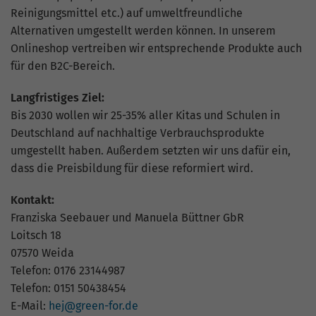
Nutzung der Website für den
Zweck
Reinigungsmittel etc.) auf umweltfreundliche
Analysebericht der Website zu verfolgen.
Alternativen umgestellt werden können. In unserem
Die Cookies speichern Informationen
Onlineshop vertreiben wir entsprechende Produkte auch
anonym und weisen eine zufällig
für den B2C-Bereich.
generierte Nummer zu, um eindeutige
Besucher zu identifizieren.
Langfristiges Ziel:
Bis 2030 wollen wir 25-35% aller Kitas und Schulen in
Name
_gid
Deutschland auf nachhaltige Verbrauchsprodukte
umgestellt haben. Außerdem setzten wir uns dafür ein,
Anbieter
Google Analytics
dass die Preisbildung für diese reformiert wird.
Laufzeit
1 Tag
Kontakt:
Franziska Seebauer und Manuela Büttner GbR
Dieses Cookie wird von Google Analytics
Loitsch 18
installiert. Das Cookie wird verwendet,
07570 Weida
um Informationen darüber zu speichern,
Telefon: 0176 23144987
wie Besucher eine Website nutzen, und
hilft bei der Erstellung eines
Telefon: 0151 50438454
Zweck
Analyseberichts darüber, wie es der
E-Mail:
hej@green-for.de