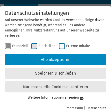
Datenschutzeinstellungen
Auf unserer Webseite werden Cookies verwendet. Einige davon
werden zwingend benötigt, während es uns andere
ermöglichen, Ihre Nutzererfahrung auf unserer Webseite zu
verbessern.
Essenziell
Statistiken
Externe Inhalte
Rohstoff und Materialeffizienz
Alle akzeptieren
GreenFor
Speichern & schließen
"Freude empfinden und die Gesundheit fördern, durch
Nur essenzielle Cookies akzeptieren
eine einfache, nachhaltige Lebensweise (- dafür steht
GreenFor.)"
Weitere Informationen anzeigen
Essenziell
Essenzielle Cookies werden für grundlegende Funktionen der
Impressum
|
Datenschutz