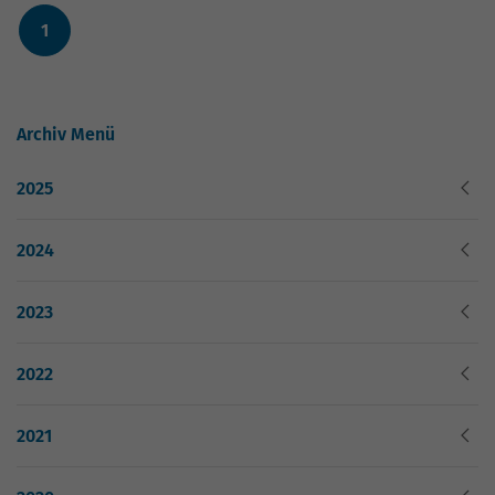
Nutzung der Website für den
Zweck
1
Analysebericht der Website zu verfolgen.
Die Cookies speichern Informationen
anonym und weisen eine zufällig
generierte Nummer zu, um eindeutige
Besucher zu identifizieren.
Archiv Menü
2025
Name
_gid
2024
Anbieter
Google Analytics
Laufzeit
1 Tag
2023
Dieses Cookie wird von Google Analytics
2022
installiert. Das Cookie wird verwendet,
um Informationen darüber zu speichern,
wie Besucher eine Website nutzen, und
2021
hilft bei der Erstellung eines
Zweck
Analyseberichts darüber, wie es der