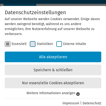
Datenschutzeinstellungen
Auf unserer Webseite werden Cookies verwendet. Einige davon
werden zwingend benötigt, während es uns andere
ermöglichen, Ihre Nutzererfahrung auf unserer Webseite zu
verbessern.
Essenziell
Statistiken
Externe Inhalte
News Archiv
Alle akzeptieren
30.01.2020
Ausblick: Unsere Aktivitäten im ersten
Speichern & schließen
Halbjahr 2020
Nur essenzielle Cookies akzeptieren
Wir geben einen Einblick in das erste Halbjahr dieses
Jahres: Welche Projekte stehen an? Welche neuen
Weitere Informationen anzeigen
Essenziell
Angebote gibt es? Und wir verraten, warum die ThEGA im
Essenzielle Cookies werden für grundlegende Funktionen der
Herbst Grund zum Feiern hat.
Impressum
|
Datenschutz