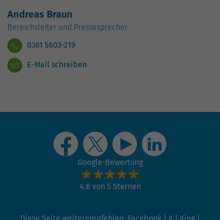
hohem Traffic-Aufkommen
aufgezeichnete Datenmenge zu
Andreas Braun
begrenzen.
Bereichsleiter und Pressesprecher
0361 5603-219
E-Mail schreiben
Google-Bewertung
4.6 von 5 Sternen
Diese Seite weiterempfehlen:
Facebook
|
X
|
Xing
|