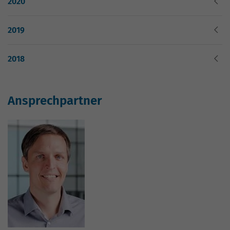
2020
Website geht. Die erhobenen Daten
umfassen die Anzahl der Besucher, die
Quelle, aus der sie stammen, und die
2019
Seiten in anonymisierter Form.
2018
Name
_gat_G-ZN01JG6TS4
Anbieter
Google Analytics
Ansprechpartner
Laufzeit
1 Minute
Dies ist ein von Google Analytics
gesetztes Cookie vom Mustertyp, bei dem
das Musterelement auf dem Namen die
eindeutige Identitätsnummer des Kontos
oder der Website enthält, auf das es sich
Zweck
bezieht. Es scheint eine Variation des
_gat-Cookies zu sein, das verwendet wird,
um die von Google auf Websites mit