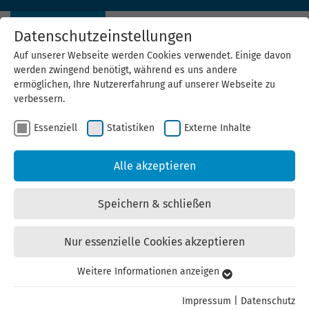
Datenschutzeinstellungen
Auf unserer Webseite werden Cookies verwendet. Einige davon
werden zwingend benötigt, während es uns andere
ermöglichen, Ihre Nutzererfahrung auf unserer Webseite zu
verbessern.
Essenziell
Statistiken
Externe Inhalte
News Archiv
Alle akzeptieren
07.06.2021
Thüringer Solarrechner mit neuem Design
Speichern & schließen
und zusätzlichen Funktionen
Nur essenzielle Cookies akzeptieren
Im Solarrechner lassen sich nun künftige
Stromverbraucher wie E-Bike, E-Auto oder Wärmepumpe
Weitere Informationen anzeigen
Essenziell
sowie individuelle Verbrauchsprofile einstellen. Bereits
Essenzielle Cookies werden für grundlegende Funktionen der
90.000 Thüringer*innen haben seit Juni 2018 vom Online-
Impressum
|
Datenschutz