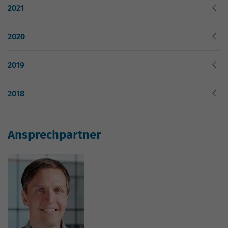
Website geht. Die erhobenen Daten
2021
umfassen die Anzahl der Besucher, die
Quelle, aus der sie stammen, und die
Seiten in anonymisierter Form.
2020
2019
Name
_gat_G-ZN01JG6TS4
Anbieter
Google Analytics
2018
Laufzeit
1 Minute
Ansprechpartner
Dies ist ein von Google Analytics
gesetztes Cookie vom Mustertyp, bei dem
das Musterelement auf dem Namen die
eindeutige Identitätsnummer des Kontos
oder der Website enthält, auf das es sich
Zweck
bezieht. Es scheint eine Variation des
_gat-Cookies zu sein, das verwendet wird,
um die von Google auf Websites mit