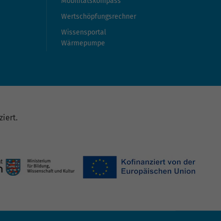
Mobilitätskompass
Wertschöpfungsrechner
Wissensportal
Wärmepumpe
iert.