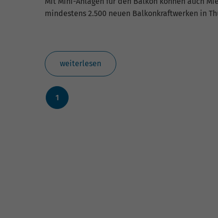
Mit Mini-Anlagen für den Balkon können auch Mie
fu
mindestens 2.500 neuen Balkonkraftwerken in Th
S
Di
weiterlesen
zu
ve
1
E
Wi
In
Yo
we