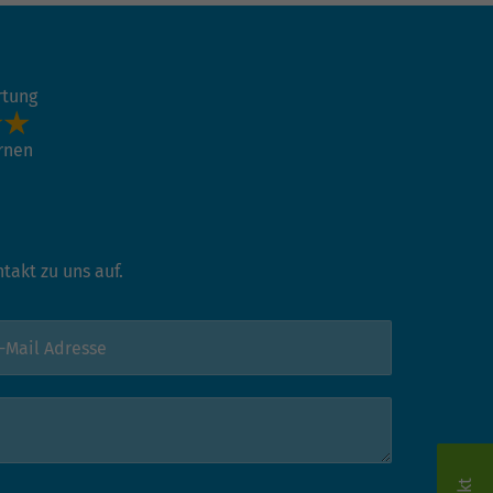
rtung
ernen
akt zu uns auf.