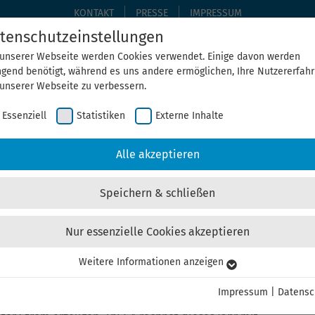
KONTAKT
PRESSE
IMPRESSUM
tenschutzeinstellungen
 unserer Webseite werden Cookies verwendet. Einige davon werden
ngend benötigt, während es uns andere ermöglichen, Ihre Nutzererfah
THEMEN
THEGA ERLEBEN
ÜBER UNS
AKTUELLE
 unserer Webseite zu verbessern.
Essenziell
Statistiken
Externe Inhalte
Home
Aktuelles
Alle akzeptieren
Speichern & schließen
Nur essenzielle Cookies akzeptieren
Weitere Informationen anzeigen
senziell
hüringen: 1.257 neue Anlagen in 2022
senzielle Cookies werden für grundlegende Funktionen der Webseite
Impressum
|
Datensc
nötigt. Dadurch ist gewährleistet, dass die Webseite einwandfrei