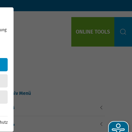
rung
ONLINE TOOLS
S
Archiv Menü
2025
hutz
2024