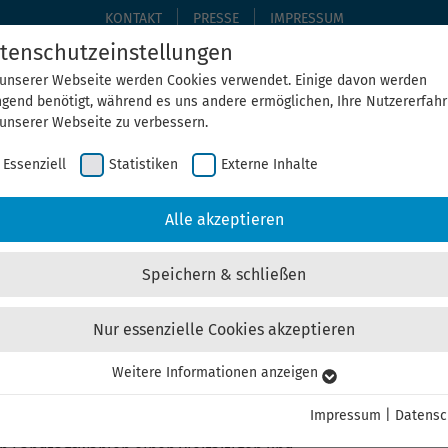
KONTAKT
PRESSE
IMPRESSUM
tenschutzeinstellungen
 unserer Webseite werden Cookies verwendet. Einige davon werden
ngend benötigt, während es uns andere ermöglichen, Ihre Nutzererfah
THEMEN
THEGA ERLEBEN
ÜBER UNS
AKTUELLE
 unserer Webseite zu verbessern.
Essenziell
Statistiken
Externe Inhalte
Home
Aktuelles
Alle akzeptieren
Speichern & schließen
Nur essenzielle Cookies akzeptieren
Weitere Informationen anzeigen
senziell
t Initiative für weltoffenes Thüringen
senzielle Cookies werden für grundlegende Funktionen der Webseite
Impressum
|
Datensc
nötigt. Dadurch ist gewährleistet, dass die Webseite einwandfrei