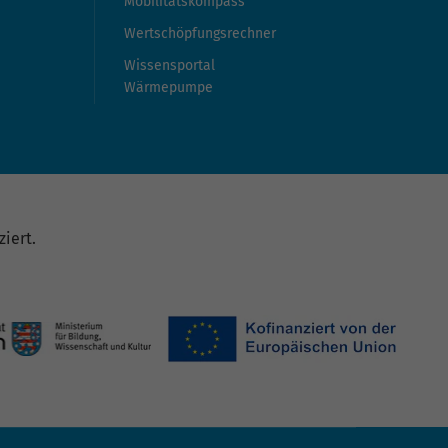
Mobilitätskompass
Wertschöpfungsrechner
Wissensportal
Wärmepumpe
iert.