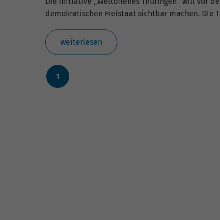
Die Initiative „Weltoffenes Thüringen“ will vor 
fu
demokratischen Freistaat sichtbar machen. Die T
weiterlesen
S
Di
zu
1
ve
E
Wi
In
Yo
we