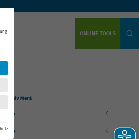
rung
ONLINE TOOLS
S
Archiv Menü
2025
hutz
2024