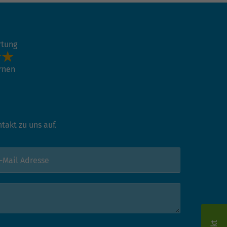
rtung
ernen
akt zu uns auf.