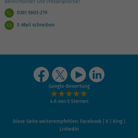
hohem Traffic-Aufkommen
Bereichsleiter und Pressesprecher
aufgezeichnete Datenmenge zu
0361 5603-219
begrenzen.
E-Mail schreiben
Google-Bewertung
4.6 von 5 Sternen
Diese Seite weiterempfehlen:
Facebook
|
X
|
Xing
|
LinkedIn