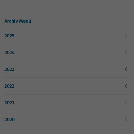
Nutzung der Website für den
Zweck
Analysebericht der Website zu verfolgen.
Die Cookies speichern Informationen
Archiv Menü
anonym und weisen eine zufällig
generierte Nummer zu, um eindeutige
Besucher zu identifizieren.
2025
2024
Name
_gid
Anbieter
Google Analytics
2023
Laufzeit
1 Tag
2022
Dieses Cookie wird von Google Analytics
installiert. Das Cookie wird verwendet,
2021
um Informationen darüber zu speichern,
wie Besucher eine Website nutzen, und
2020
hilft bei der Erstellung eines
Zweck
Analyseberichts darüber, wie es der