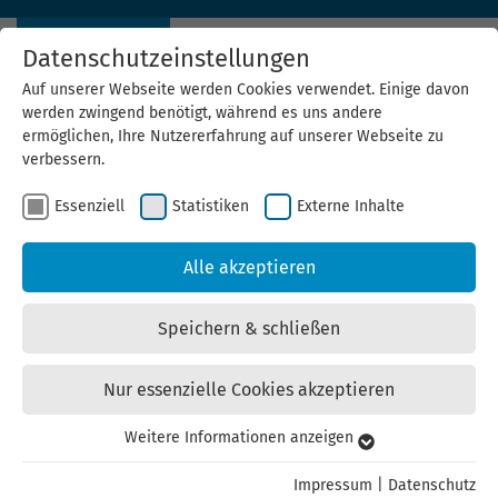
Datenschutzeinstellungen
Auf unserer Webseite werden Cookies verwendet. Einige davon
werden zwingend benötigt, während es uns andere
ermöglichen, Ihre Nutzererfahrung auf unserer Webseite zu
verbessern.
Essenziell
Statistiken
Externe Inhalte
News Archiv
Alle akzeptieren
24.04.2020
Vor Rückkehr in Schule und Kita: Auf
Speichern & schließen
fachgerechte Inbetriebnahme der
Trinkwasserinstallation achten
Nur essenzielle Cookies akzeptieren
In wochenlang nicht genutzten Wasser können sich
Weitere Informationen anzeigen
Essenziell
Verunreinigungen und Keime bilden. Leitungswasser
Essenzielle Cookies werden für grundlegende Funktionen der
deshalb vor Rückkehr gründlich ablaufen lassen.
Impressum
|
Datenschutz