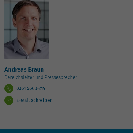
Nutzung der Website für den
Zweck
Analysebericht der Website zu verfolgen.
Die Cookies speichern Informationen
anonym und weisen eine zufällig
generierte Nummer zu, um eindeutige
Besucher zu identifizieren.
Name
_gid
Anbieter
Google Analytics
Andreas Braun
Bereichsleiter und Pressesprecher
Laufzeit
1 Tag
0361 5603-219
Dieses Cookie wird von Google Analytics
E-Mail schreiben
installiert. Das Cookie wird verwendet,
um Informationen darüber zu speichern,
wie Besucher eine Website nutzen, und
hilft bei der Erstellung eines
Zweck
Analyseberichts darüber, wie es der