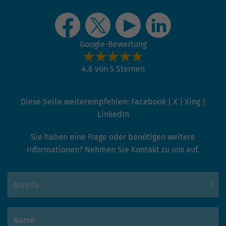
Website geht. Die erhobenen Daten
umfassen die Anzahl der Besucher, die
Quelle, aus der sie stammen, und die
Seiten in anonymisierter Form.
Google-Bewertung
4.6 von 5 Sternen
Name
_gat_G-ZN01JG6TS4
Anbieter
Google Analytics
Diese Seite weiterempfehlen:
Facebook
|
X
|
Xing
|
LinkedIn
Laufzeit
1 Minute
Sie haben eine Frage oder benötigen weitere
Dies ist ein von Google Analytics
gesetztes Cookie vom Mustertyp, bei dem
Informationen? Nehmen Sie Kontakt zu uns auf.
das Musterelement auf dem Namen die
eindeutige Identitätsnummer des Kontos
oder der Website enthält, auf das es sich
Zweck
bezieht. Es scheint eine Variation des
_gat-Cookies zu sein, das verwendet wird,
um die von Google auf Websites mit